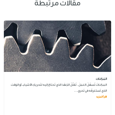
مقالات مرتبطة
المَكِنات
المَكِناتُ تُسهِّلُ العَمَلَ. تُقلِّلُ الجُهْدَ الذي تَحتاجُ إليه لتَحريكِ الأشياءِ، أو الوَقتَ
الذي تَستغرِقُه في تَحري...
اقرأ المزيد