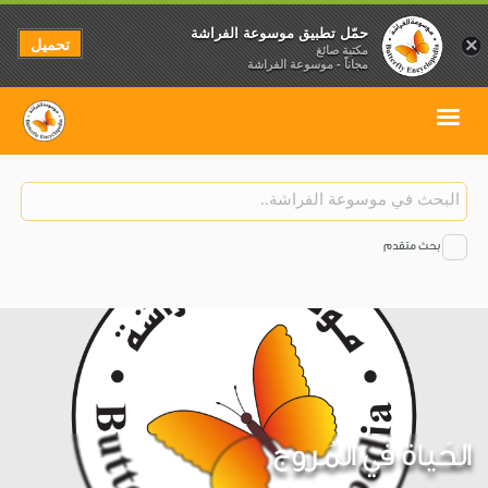
حمّل تطبيق موسوعة الفراشة
تحميل
×
مكتبة صائغ
مجاناً - موسوعة الفراشة
بحث متقدم
الحَياة في المُروج