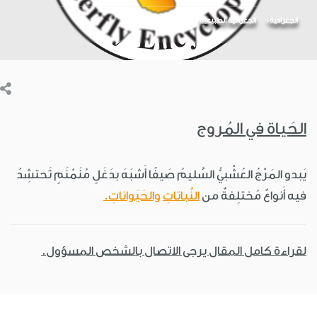
الجغرافية
الجغرافية الطبيعية
الحَياة في المُروج
يَبدو المَرْجُ العُشْبيُّ السَّليمُ صَيفًا أَشبَهَ بدَغَلٍ مُنَمْنَمٍ تَحتشِدُ
فيه أَنواعٌ مُختلِفةٌ من
النَّباتاتِ
والحَيَواناتِ.
لقراءة كامل المقال يرجى الاتصال بالشخص المسؤول.