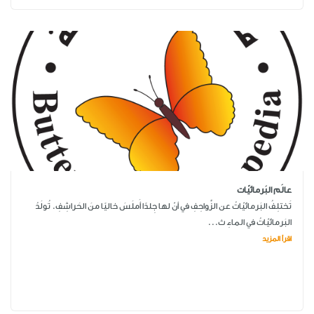
عالَم البَرمائيّات
تَختلِفُ البَرمائيّاتُ عن الزَّواحِفِ في أنّ لها جِلدًا أَملَسَ خاليًا منَ الحَراشِفِ. تُولَدُ
البَرمائيّاتُ في الماءِ ث...
اقرأ المزيد