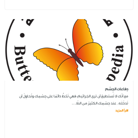
دِفاعات الجِسْم
مع أنّك لا تَستطيعُ أن ترى الجَراثيمَ، فهي تَحُطُّ دائمًا على جِسْمِك وتُحاوِلُ أن
تَدخُلَه. عند جِسْمِك الكثيرُ من الطّ...
اقرأ المزيد