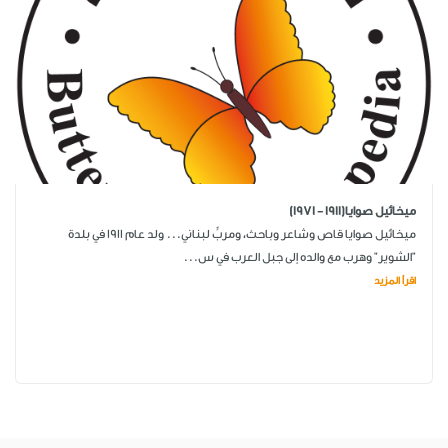
ميخائيل صوايا(1911 - 1971)
ميخائيل صوايا قاص وشاعر وباحث، ومربٍّ لبناني... ولد عام 1911 في بلدة
"الشوير" وهرب مع والده إلى جبل العرب في س...
اقرأ المزيد