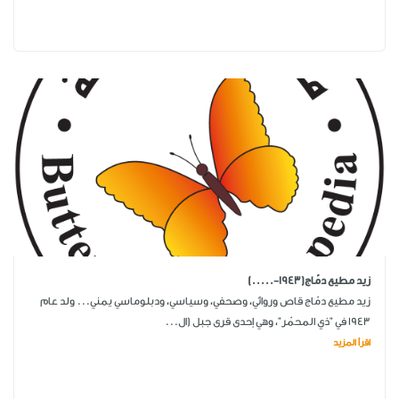
زيد مطيع دمّاج(1943-.....)
زيد مطيع دمّاج قاص وروائي، وصحفي، وسياسي، ودبلوماسي يمني... ولد عام
1943 في "ذي المحمّر"، وهي إحدى قرى جبل (ال...
اقرأ المزيد