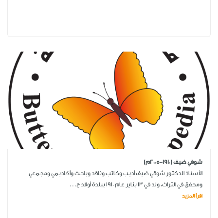
شوقي ضيف (1910-2005م)
الأستاذ الدكتور شوقي ضيف أديب وكاتب وناقد وباحث وأكاديمي ومجمعي
ومحقق في التراث، ولد في 13 يناير عام 1910 ببلدة أولاد ح...
اقرأ المزيد