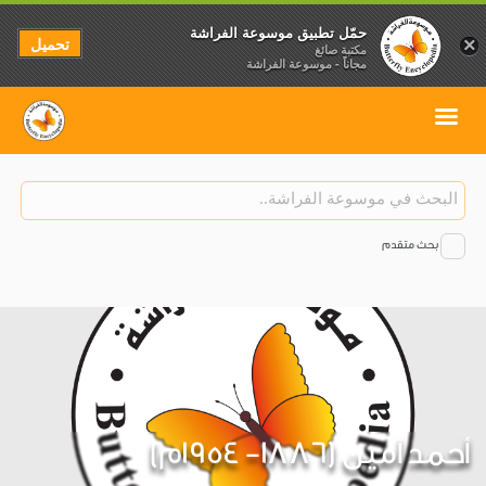
حمّل تطبيق موسوعة الفراشة
تحميل
×
مكتبة صائغ
مجاناً - موسوعة الفراشة
بحث متقدم
أحمد أمين (1886- 1954م)