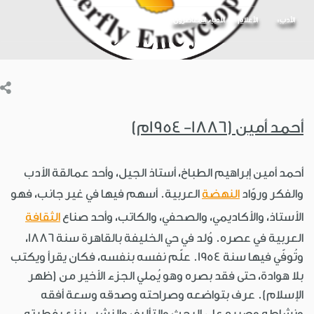
الأدب
الأعلام
الأدباء المعاصرون
أحمد أمين (1886- 1954م)
أحمد أمين إبراهيم الطباخ، أستاذ الجيل، وأحد عمالقة الأدب
والفكر وروّاد
النهضة
العربية. أسهم فيها في غير جانب، فهو
الأستاذ، والأكاديمي، والصحفي، والكاتب، وأحد صناع
الثقافة
العربية في عصره. وُلد في حي الخليفة بالقاهرة سنة 1886،
وتُوفّي فيها سنة 1954. علّم نفسه بنفسه، فكان يقرأ ويكتب
بلا هوادة، حتى فقد بصره وهو يُملي الجزء الأخير من (ظهر
الإسلام). عرف بتواضعه وصراحته وصدقه وسعة أفقه
ونشاطه وصبره على البحث والتأليف والنشر. ينزع بفطرته