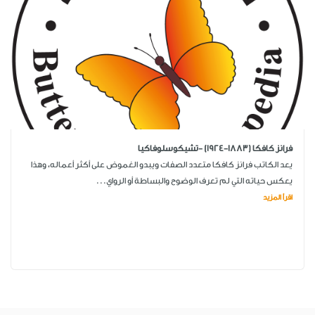
فرانز كافكا (1883-1924) -تشيكوسلوفاكيا
يعد الكاتب فرانز كافكا متعدد الصفات ويبدو الغموض على أكثر أعماله، وهذا
يعكس حياته التي لم تعرف الوضوح والبساطة أو الرواي...
اقرأ المزيد