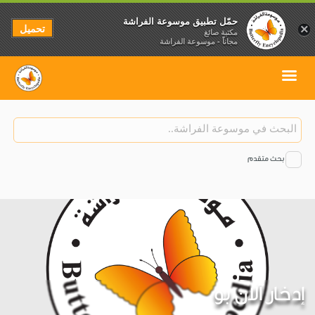
حمّل تطبيق موسوعة الفراشة
تحميل
×
مكتبة صائغ
مجاناً - موسوعة الفراشة
بحث متقدم
إدخار آلان بو