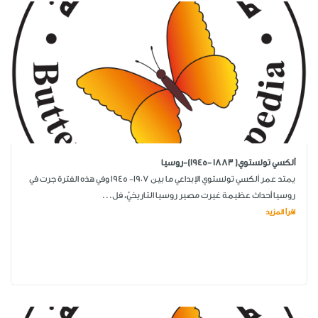
ألكسي تولستوي( 1883 -1945)-روسيا
يمتد عمر ألكسي تولستوي الإبداعي ما بين 1907- 1945 وفي هذه الفترة جرت في
روسيا أحداث عظيمة غيرت مصير روسيا التاريخيَّ، فل...
اقرأ المزيد