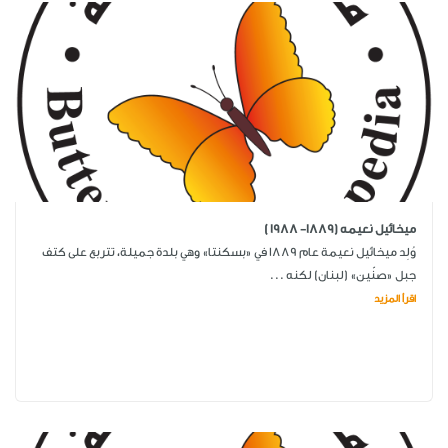
ميخائيل نعيمه (1889- 1988 )
وُلِد ميخائيل نعيمة عام ١٨٨٩ في «بسكنتا» وهي بلدة جميلة، تتربع على كتف
جبل «صنّين» (لبنان) لكنه ...
اقرأ المزيد