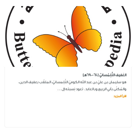
العَفيف التِّلِمْسانيّ (610-690هـ)
هو سليمان بن عليّ بن عبد الله الكوميّ التِّلِمسانيّ، الملقّب بعفيف الدين،
والمُكنّى بأبي الربيع وبالعابد. تعود نِسبته إل...
اقرأ المزيد