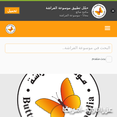
حمّل تطبيق موسوعة الفراشة
تحميل
×
مكتبة صائغ
مجاناً - موسوعة الفراشة
بحث متقدم
عزرا باوند-أمريكا