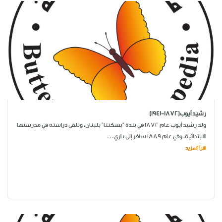
رشيد أيوب(1872-1941)
ولد رشيد أيوب عام 1872 في بلدة "بسكنتا" بلبنان، وتلقى دراسته في مدرستها
الابتدائية، وفي عام 1889 سافر إلى باري...
اقرأ المزيد