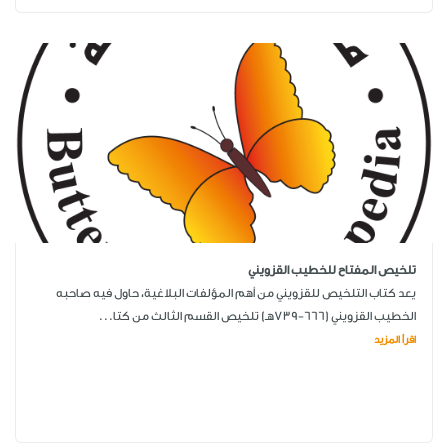
تلخيص المفتاح للخطيب القزويني
يعد كتاب التلخيص للقزويني من أهم المؤلفات البلاغية، حاول فيه صاحبه
الخطيب القزويني (666-739هـ) تلخيص القسم الثالث من كتا...
اقرأ المزيد