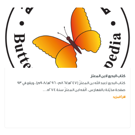
كتاب البديع لابن المعتز
كتاب البديع لعبد الله بن المعتزّ (247هـ/861م- 296هـ/908م) ، ويقع في 93
صفحة مذيَّلة بالفهارس. ألّفه ابن المعتزّ سنة 274ه...
اقرأ المزيد