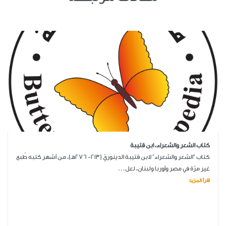
كتاب الشعر والشعراء، ابن قتيبة
كتاب "الشعر والشعراء" لابن قتيبة الدينوريّ (213- 276هـ)، من أشهر كتبه طُبع
غير مرّة في مصر وأوربا ولبنان، لعل...
اقرأ المزيد