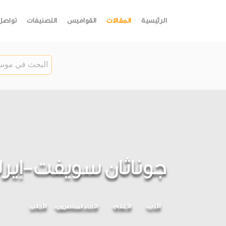
الرئيسية
المقالات
القواميس
التصنيفات
تواصل
جوناثان سويفت-إير
الأدب
الأعلام
الأدباء المعاصرون
الأجانب