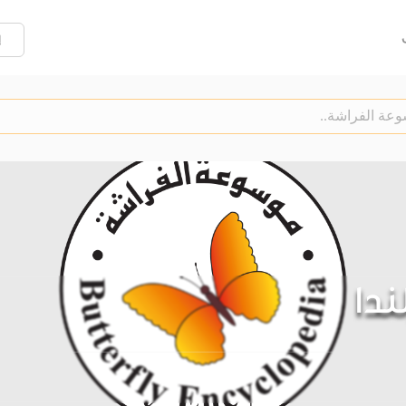
إ
لندا