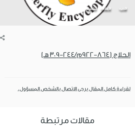
الأدب
الأعلام
الشعراء
الحلاج (864-922م/244-309 هـ)
لقراءة كامل المقال يرجى الاتصال بالشخص المسؤول.
مقالات مرتبطة