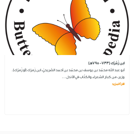
ابن زَمْرَك (733- 795هـ)
أبو عبد الله محمّد بن يوسف بن محمّد بن أحمد الصَّريحيّ، ابن زَمرَك (أو زُمرُك).
وزير، من كبار الشعراء والكتّاب في الأندل...
اقرأ المزيد