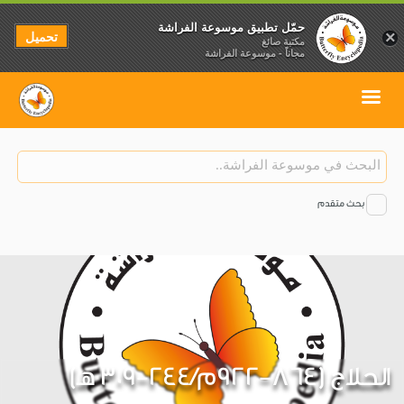
حمّل تطبيق موسوعة الفراشة
تحميل
×
مكتبة صائغ
مجاناً - موسوعة الفراشة
بحث متقدم
الحلاج (864-922م/244-309 هـ)