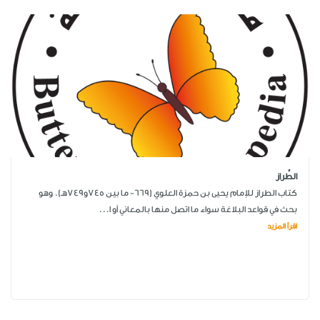
الطِّراز
كتاب الطراز للإمام يحيى بن حمزة العلوي (669- ما بين 745و749هـ). وهو
بحث في قواعد البلاغة سواء ما اتصل منها بالمعاني أو ا...
اقرأ المزيد