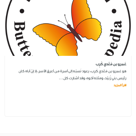
عَمرو بن مَعْدي كَرِب
هو عَمرو بن مَعْدي كَرِب، يعود نَسبُه إلى أسرة من أعرق الأسر، إذ إنّ أباه كان
رئيس بني زُبَيْد، ومثله أخوه، وقد أشارت كل...
اقرأ المزيد