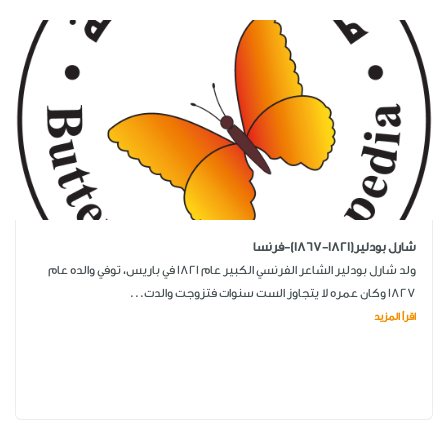
شارل بودلير(1821-1867)-فرنسا
ولد شارل بودلير الشاعر الفرنسي الكبير عام 1821 في باريس، توفي والده عام
1827 وكان عمره لا يتجاوز الست سنوات فتزوجت والدت...
اقرأ المزيد