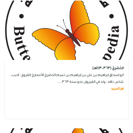
الحُصْرِيّ (363-413هـ)
أبو إسحاق إبراهيم بن علي بن إبراهيم بن تميم الحُصْريّ الأنصاريّ القَرويّ. أديب،
شاعر، ناقد. ولد في القَيروان نحو سنة 363...
اقرأ المزيد