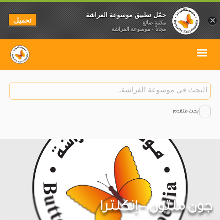
حمّل تطبيق موسوعة الفراشة
تحميل
×
مكتبة صائغ
مجاناً - موسوعة الفراشة
بحث متقدم
جون ملتون - إنكلترا