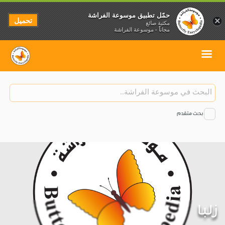
حمّل تطبيق موسوعة الفراشة
تحميل
×
مكتبة صائغ
مجاناً - موسوعة الفراشة
بحث متقدم
زلبا