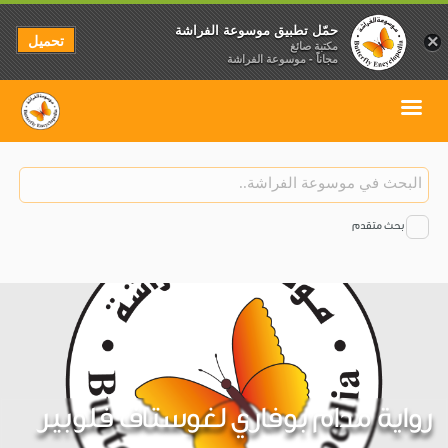
حمّل تطبيق موسوعة الفراشة
تحميل
×
مكتبة صائغ
مجاناً - موسوعة الفراشة
بحث متقدم
رواية مدام بوفاري لغوستاف فلوبير