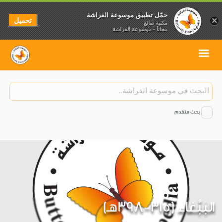
حمّل تطبيق موسوعة الفراشة
تحميل
×
مكتبة صائغ
مجاناً - موسوعة الفراشة
بحث متقدم
البَبَّغاء (315-398هـ)