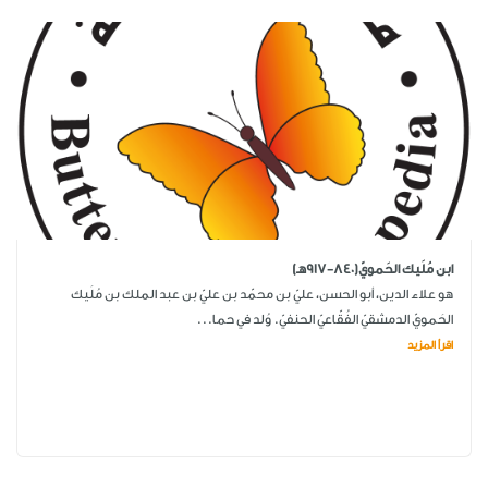
ابن مُلَيك الحَمويّ(840-917هـ)
هو علاء الدين، أبو الحسن، عليّ بن محمّد بن عليّ بن عبد الملك بن مُلَيك
الحَمويّ الدمشقيّ الفُقّاعيّ الحنفيّ. وُلد في حما...
اقرأ المزيد