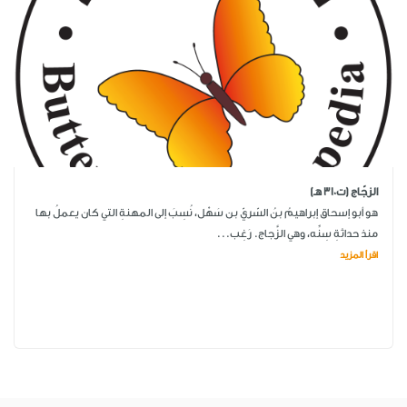
الزجّاج (ت310 هـ)
هو أبو إسحاق إبراهيمُ بنُ السّريّ بن سَهْل، نُسِبَ إلى المهنةِ التي كان يعملُ بها
منذ حداثةِ سِنِّه، وهي الزَّجاج. رَغِب...
اقرأ المزيد