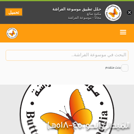
حمّل تطبيق موسوعة الفراشة
تحميل
×
مكتبة صائغ
مجاناً - موسوعة الفراشة
بحث متقدم
المَيدانيّ (نحو 450-518هـ)