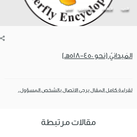
الأدب
الأعلام
التراث العربي
النحو
المَيدانيّ (نحو 450-518هـ)
لقراءة كامل المقال يرجى الاتصال بالشخص المسؤول.
مقالات مرتبطة