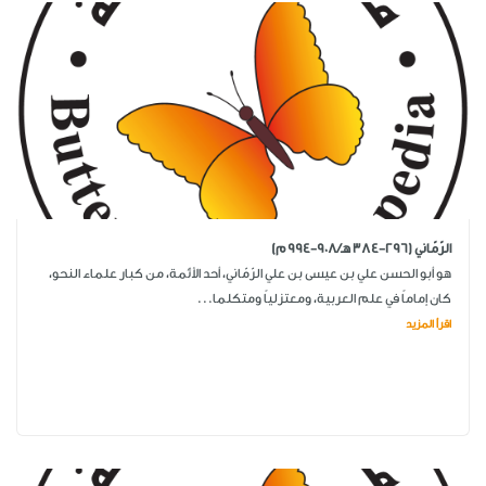
الرّمّاني (296-384 هـ/908-994 م)
هو أبو الحسن علي بن عيسى بن علي الرّمّاني، أحد الأئمة، من كبار علماء النحو،
كان إماماً في علم العربية، ومعتزلياً ومتكلما...
اقرأ المزيد