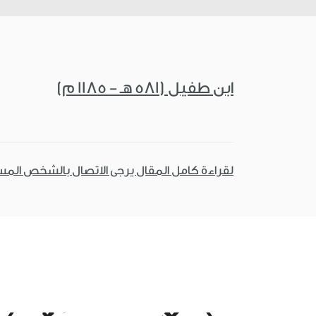
ابن طفيل (581 هـ - 1185 م)
لقراءة كامل المقال يرجى الاتصال بالشخص الم