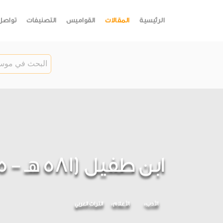
الرئيسية
المقالات
القواميس
التصنيفات
تواصل
ابن طفيل (581 هـ - 1185 م)
الأدب
الأعلام
التراث العربي