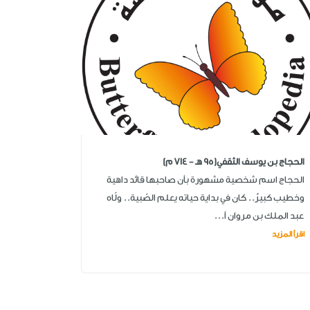
الحجاج بن يوسف الثقفي(95 هـ - 714 م)
الحجاج اسم شخصية مشهورة بأن صاحبها قائد داهية
وخطيب كبيرٌ.. كان في بداية حياته يعلم الصّبية.. ولّاه
عبد الملك بن مروان أ...
اقرأ المزيد