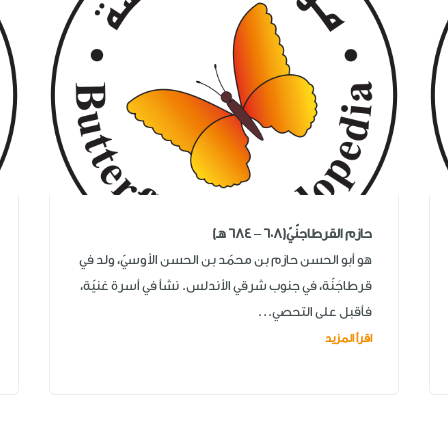
حازم القرطاجنّيّ(608 – 684 هـ)
هو أبو الحسن حازم بن محمّد بن الحسن الأوسيّ، ولد في
قرطاجَنّة، في جنوب شرقي الأندلس. نشأ في أسرة غنيّة،
فأقبل على التحصي...
اقرأ المزيد