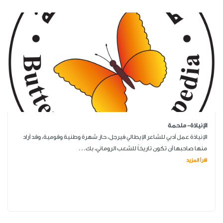
الإنياذة- ملحمة
الإنياذة عمل أدبي للشاعر الإيطالي فيرجل، حاز شهرة وطنية وقومية، وقد أراد
منها صاحبها أن تكون تاريخاً للشعب الروماني، بك...
اقرأ المزيد