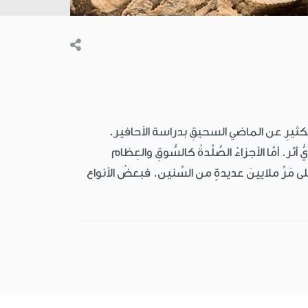
 الكثيرِ عن الماضي السحيقِ بدراسة الأحافير.
ُ أثر. أمَّا الأجزاءُ الصَّلْدةُ كالسُّوقِ والعِظام
على مَرِّ ملايينَ عديدةٍ من السِّنين. فبعضُ الأنواع