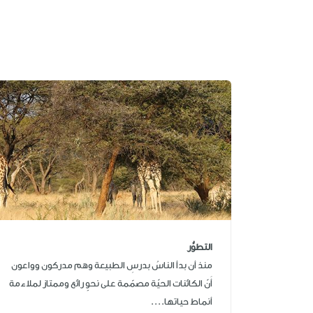
التطوُّر
منذ أن بدأ الناسُ بدرسِ الطبيعة وهم مدركون وواعون
أَنّ الكائنات الحيّة مصمّمة على نحوٍ رائع وممتاز لملاءمة
أنماط حياتها....