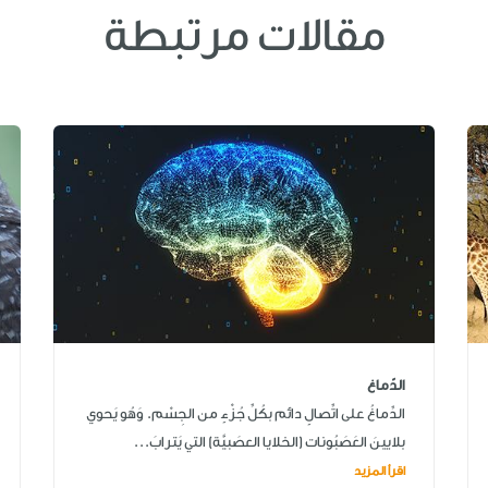
مقالات مرتبطة
الدّماغ
الدِّماغُ على اتِّصالٍ دائم بكُلِّ جُزْءٍ من الجِسْم. وَهُو يَحوي
بلايينَ العَصَبُونات (الخلايا العصَبيَّة) التي يَترابَ...
اقرأ المزيد