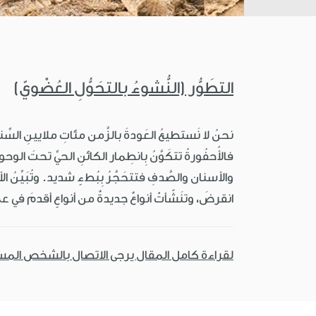
التطَوُّر (النُّشوءُ بالتحَوُّلِ العُضْويّ)
نحنُ لا نَستطيعُ العَودةَ بالزَّمن مئاتِ ملايينِ السِّن
فالأُحفُورةُ تتكَوَّنُ بِانطِمار الكائنِ الحيِّ تحتَ الوحولِ
والأسنان والصَّدفِ فتتحَجَّرُ بِبُطءٍ شديد. وتُبَيِّنُ ال
انقرضَ، وتنَشّأتْ أنواعٌ جديدةٌ من أنواعٍ أقدمَ في عمليَّ
لقراءة كامل المقال يرجى الاتصال بالشخص الم