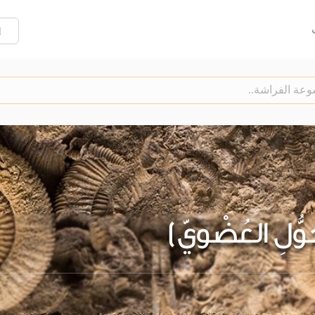
إ
َوُّلِ العُضْويّ)