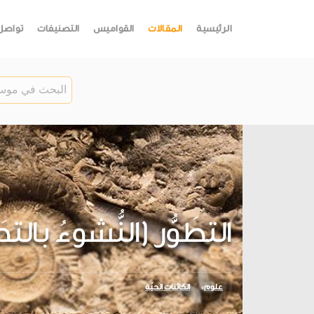
الرئيسية
المقالات
القواميس
التصنيفات
تواصل
التطَوُّر (النُّشوءُ بالتح
علوم
الكائنات الحيّة