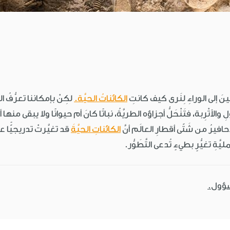
ينَ إلى الوراءِ لِنَرى كيف كانتِ
الكائناتُ الحيَّة.
لكِنْ بإمكاننا تعرُّفُ
 والأتْرِبة، فتَنْحَلُّ أجزاؤه الطريَّةُ، نباتًا كانَ أم حيوانًا ولا يبقى منها أيّ
أحافيرُ من شَتّى أقطارِ العالَم أنَّ
الكائناتِ الحيَّةَ
قد تغيَّرتْ تدريجيًّا 
ةِ تغيُّرٍ بطيءٍ تُدعى التَّطَوُّر.
سؤول.