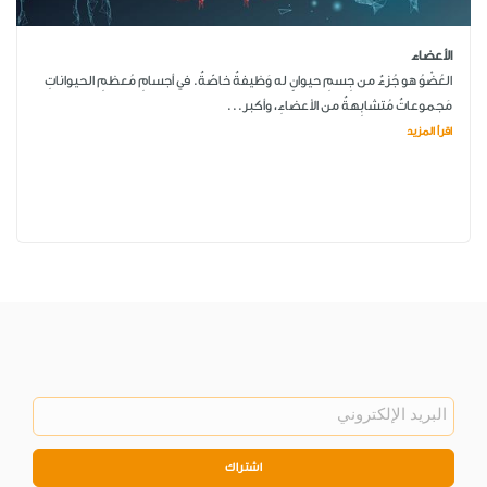
الأعضاء
العُضْوُ هو جُزءٌ من جِسمِ حيوانٍ له وَظيفةٌ خاصّةٌ. في أجسامِ مُعظمِ الحيواناتِ
مَجموعاتٌ مُتشابِهةٌ من الأعضاءِ، وأكبر...
اقرأ المزيد
اشتراك