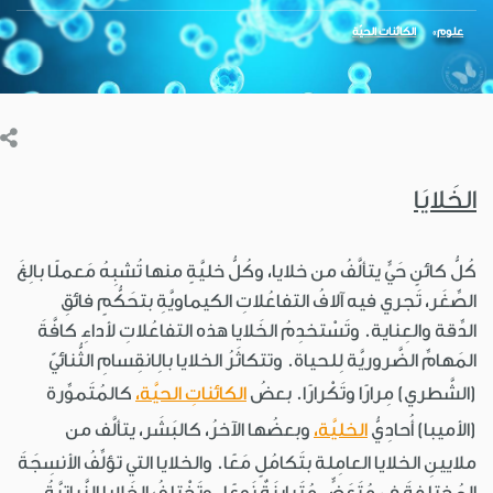
علوم
الكائنات الحيّة
الخَلايَا
كُلُّ كائنٍ حَيٍّ يتألَّفُ من خلايا، وكُلُّ خليَّةٍ منها تُشبِهُ مَعملًا بالِغَ
الصِّغَر، تَجري فيه آلافُ التفاعُلاتِ الكيماويَّةِ بتحَكُّمٍ فائقِ
الدِّقة والعِناية. وتَسْتخدِمُ الخَلايا هذه التفاعُلاتِ لأداءِ كافَّةَ
المَهامِّ الضَّروريَّة لِلحياة. وتتكاثَرُ الخلايا بالِانقِسامِ الثُّنائيّ
(الشَّطري) مِرارًا وتَكْرارًا. بعضُ
الكائناتِ الحيَّة،
كالمُتَموِّرة
(الأميبا) أُحادِيُّ
الخليَّة،
وبعضُها الآخرُ، كالبَشَر، يتألَّف من
ملايينِ الخلايا العامِلة بتَكامُلٍ مَعًا. والخلايا التي تؤلِّفُ الأنسِجَةَ
المُختلِفةَ في مُتَعَضٍّ مُتَباينَةٌ نَوعًا. وتَخْتلِفُ الخَلايا النَّباتيَّةُ