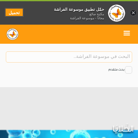
حمّل تطبيق موسوعة الفراشة
تحميل
×
مكتبة صائغ
مجاناً - موسوعة الفراشة
بحث متقدم
الخَلايَا