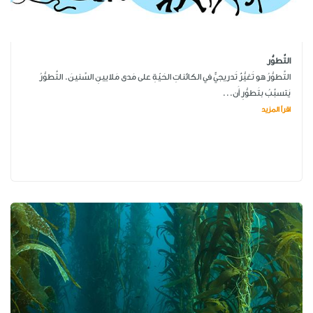
التَّطوُّر
التَّطوُّرُ هو تَغيُّرٌ تَدريجيٌّ في الكائناتِ الحَيّةِ على مَدى مَلايينِ السِّنينَ. التَّطوُّرُ
يَتسبَّبُ بتَطوُّرِ أَن...
اقرأ المزيد