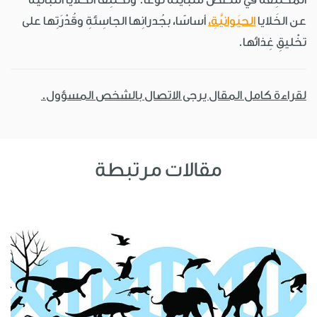
عن الخَلايا
الحيَوانيَّةِ،
أساسًا، بجُدرانِها الجاسِئةِ وقُدْرَتِها على
تخْليقِ غِذائها.
لقراءة كامل المقال يرجى الاتصال بالشخص المسؤول.
مقالات مرتبطة