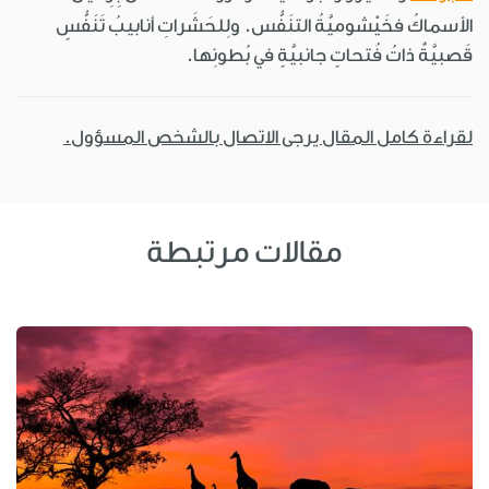
الأسماكُ فخَيْشوميَّةُ التنَفُّس. ولِلحَشَراتِ أنابيبُ تَنَفُّسٍ
قَصبيَّةٌ ذاتُ فُتحاتٍ جانبيَّةٍ في بُطونِها.
لقراءة كامل المقال يرجى الاتصال بالشخص المسؤول.
مقالات مرتبطة