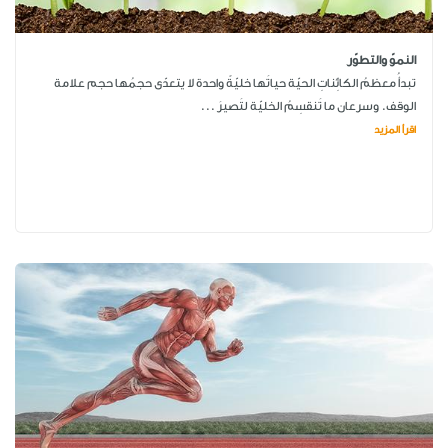
النموّ والتطوّر
تبدأُ معظمُ الكائِناتِ الحيّة حياتَها خليّةً واحدة لا يتعدّى حجمُها حجم علامة
الوقف. وسرعان ما تَنقسِمُ الخليّة لتَصيرَ ...
اقرأ المزيد