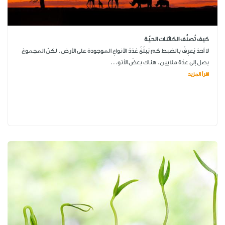
كيف تُصنَّف الكائنات الحيّة
لا أحدَ يَعرِفُ بالضبط كم يَبلُغُ عَدَدُ الأنواعِ الموجودة على الأرض. لكنّ المجموعَ
يصل إلى عدّة ملايين. هناك بعضُ الأنو...
اقرأ المزيد