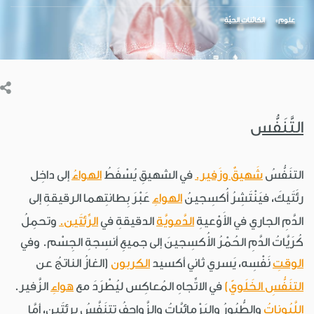
علوم
الكائنات الحيّة
التَّنَفُّس
التنَفُّسُ
شَهيقٌ وزَفير.
في الشهيقِ يُسْفَطُ
الهواءُ
إلى داخِل
رئَتَيكَ، فيَنْتَشِرُ أُكسِجينُ
الهواءِ
عَبْرَ بِطانتِهما الرقيقةِ إلى
الدَّمِ الجاري في الأَوْعيةِ
الدَّمويَّة
الدقيقةِ في
الرِّئتَين.
وتحمِلُ
كُرَيَّاتُ الدَّمِ الحُمْرُ الأُكسِجينَ إلى جميعِ أنسِجةِ الجِسْم. وفي
الوقتِ
نَفْسِه، يَسري ثاني أكسيد
الكربون
(الغازُ الناتجُ عن
التنَفُّسِ الخَلَويّ)
في الاتِّجاهِ المُعاكِس ليُطْرَدَ مع
هواءِ
الزَّفير.
اللَّبُوناتُ
والطُّيُورُ والبَرْمائيَّاتُ والزَّواحفُ تتنَفَّسُ بِرِئتَين، أمَّا