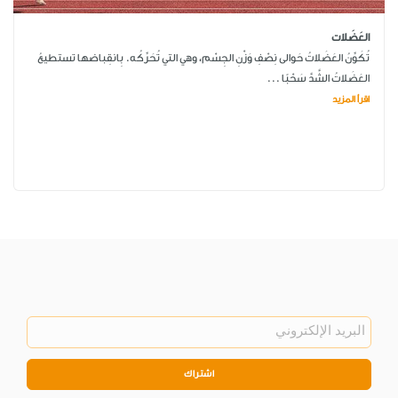
العَضَلات
تُكَوِّنُ العَضَلاتُ حَوالى نِصْفِ وَزْنِ الجِسْم، وهي التي تُحَرِّكُه. بِانقِباضها تستطيعُ
العَضَلاتُ الشَّدَّ سَحْبًا ...
اقرأ المزيد
اشتراك