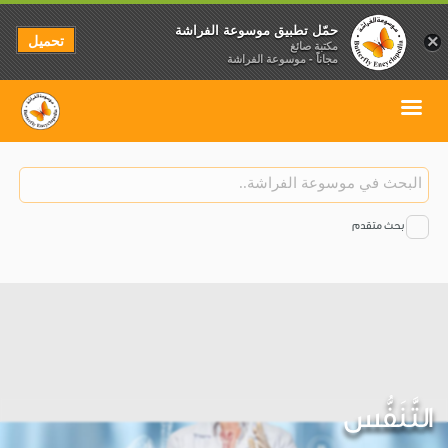
حمّل تطبيق موسوعة الفراشة
تحميل
×
مكتبة صائغ
مجاناً - موسوعة الفراشة
بحث متقدم
التَّنَفُّس