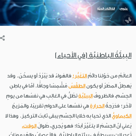
علوم
الكائنات الحيّة
البِيئَةُ الباطنيَّة (في الأحياء)
العالَمُ من حَوْلِنا دائمُ
التغَيُّر؛
فالهَواءُ قد يَبْرُدُ أو يسخُنُ. وقد
يَهطِلُ المطَرُ أو يكون
الطقْسُ
مُشْمِسًا وجافًّا. أمَّا في باطِنِ
الجِسْم، فالظروفُ
البِيئيَّة
تظَلُّ في الغالِبِ هي نفسُها من يومٍ
لآخَر؛ فدَرَجةُ
الحرارةِ
هي نفسُها على الدوامِ تقريبًا، والمَزيجُ
الكيماويُّ
الذي تحيا بِه خلايا الجِسْمِ يبقى ثابتَ التركيز. وهذا لا
يَعني أنَّ الجِسْمَ لا يتغَيَّرُ أبدًا؛ فهو يُجري، طَوالَ
الوقت،
تَعديلات بسيطةً في بِيئتهِ الباطنيَّة. فالأعصابُ والهُرموناتُ