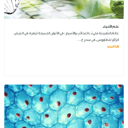
علم الأحياء
عالَمُ الطَّبيعةِ مَليءٌ بالعَجائبِ والأسرارِ: في الألوانِ الجَميلةِ لزَهرةٍ، في العرَضِ
الرّائعِ للطّاووسِ، في سِحرِ حَ...
اقرأ المزيد