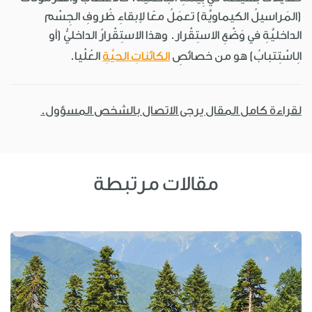
(المَراسيلُ الكيماويَّة) تعمَلُ معًا لإبقاءِ ظُروفِ الجِسْم
الداخليَّةِ في وَضْعِ الاستِقْرار. وهذا الاستِقْرارُ الداخليُّ (أو
الِاسْتِتبابُ) هو من خصائصِ
الكائناتِ الحيَّةِ
العُلْيا.
لقراءة كامل المقال يرجى الاتصال بالشخص المسؤول.
مقالات مرتبطة