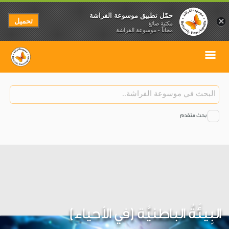
حمّل تطبيق موسوعة الفراشة
تحميل
×
مكتبة صائغ
مجاناً - موسوعة الفراشة
بحث متقدم
البِيئَةُ الباطنيَّة (في الأحياء)