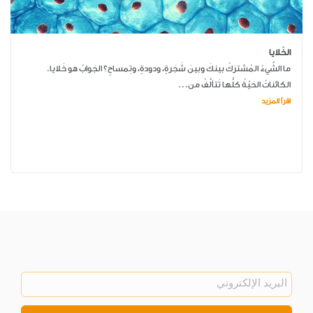
الخَلايا
ما الشَّيءُ المُشترَكُ بينكَ وبينَ شَجَرةٍ، ودودةٍ، وتِمساحٍ؟ الجَوابُ هو خَلايا.
الكائناتُ الحَيّةُ كلُّها تَتألَّفُ من...
اقرأ المزيد