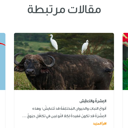
مقالات مرتبطة
العِشرةُ والتعايُش
أنواعُ النباتِ والحيوانِ المُختلِفَةُ قد تَتعايشُ؛ وهذه
العِشْرَةُ قد تكونُ مُفيدةً لِكِلا النّوعَين في تكافُلٍ حيَويٍّ ...
اقرأ المزيد