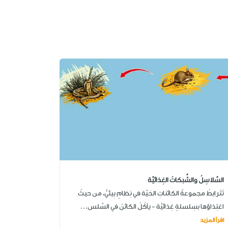
السَّلاسِلُ والشَّبكاتُ الغِذائيَّة
تَتَرابطُ مجموعةُ الكائناتِ الحَيَّة في نِظامٍ بِيئيٍّ، من حيثُ
اغتِذاؤها بسِلسلةٍ غِذائيَّة - يأكُلُ الكائنُ في السِّلس...
اقرأ المزيد