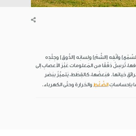
َّمْع) وأنْفِه (الشَّمّ) ولِسانِه (الذَّوق) وجِلْدِه
لافها، تُرسِلُ دَفْقًا من المَعلومات عَبْرَ الأعصابِ إلى
طرائقِ حَياتها. فبَعضُها، كالقِطَط، يَتميَّزُ ببَصَر
ا بإحساساتِ
الضَّغْطِ
والحَرارة وحتّى الكهرباء.