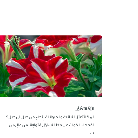
آليَّةُ التطَوُّر
لماذا تَتغيَّرُ النباتاتُ والحيواناتُ بِبُطءٍ من جِيل إلى جيل؟
لقد جاء الجَوابُ عن هذا التساؤلِ مُتَوافِقًا من عالِمين
ب...