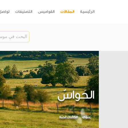
الرئيسية
المقالات
القواميس
التصنيفات
تواصل
الحَواسّ
علوم
الكائنات الحيّة