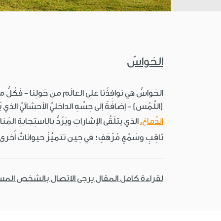
الحَواسّ
الحَواسُّ هي نوافِذُنا على العالَم من حَولِنا - فَكُلُّ ما
(اللَّمْس) - إضافَةً إلى حِسِّهِ الداخليِّ الأحشائيِّ الذ
الدِّماغ،
الذي يتلَقَّى الإشاراتِ ويَرُدُّ بالِاستِجابةِ المُ
ثاقِبٍ وسَمْعٍ مُرْهَفٍ؛ في حِين تتميَّزُ حيواناتٌ أُخرى
لقراءة كامل المقال يرجى الاتصال بالشخص الم