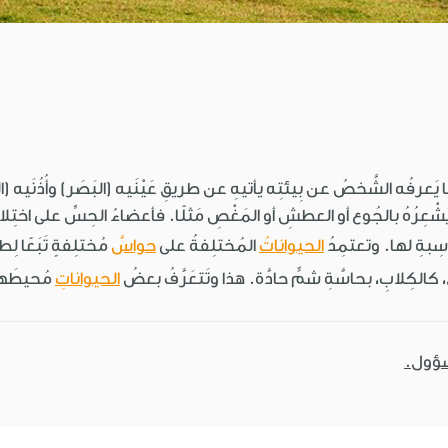
 يَعرفُه الشَّخصُ عن بِيئتِه يأتيهِ عن طريقِ عَيْنَيه (البَصَر) وأُذُنَيه (الس
ي يُشْعِرُهُ بالجُوع أو العطشِ أو المَغْصِ مَثلًا. فأعضاءُ الحِسِّ على اختِ
ناسِبةِ لها. وتعتمِدُ
الحيواناتُ
المُختلِفةُ على
حواسَّ
مُختلِفةٍ تَبَعًا لِ
، كالكِلابِ، بحاسَّةِ شمٍّ حادَّة. هذا وتَتعَرَّفُ بعضُ
الحيواناتِ
مُحيطَه
سؤول.