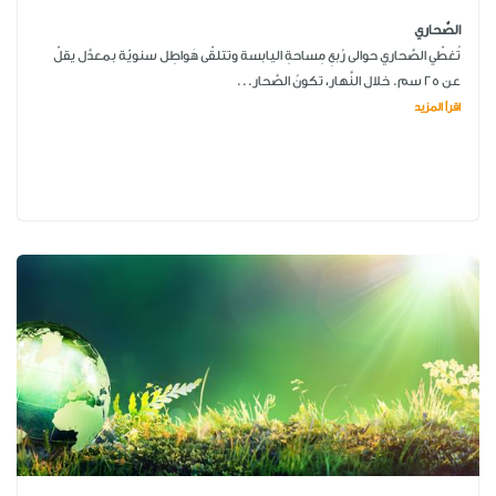
الصَّحاري
تُغطّي الصَّحاري حوالى رُبعِ مِساحةِ اليابسة وتتلقّى هَواطِل سنويّة بمعدَّل يقلّ
عن 25 سم. خلال النَّهار، تكونُ الصَّحار...
اقرأ المزيد