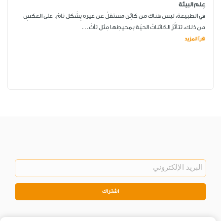
عِلم البيئة
في الطبيعة، ليس هناك من كائِن مستقلّ عن غيره بِشَكل تامّ. على العكسِ
من ذلك، تتأثّرُ الكائناتُ الحيّة بمحيطِها مِثل تأثّ...
اقرأ المزيد
اشتراك