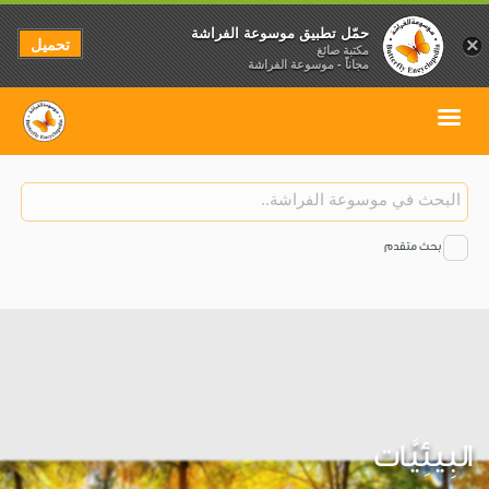
حمّل تطبيق موسوعة الفراشة
تحميل
×
مكتبة صائغ
مجاناً - موسوعة الفراشة
بحث متقدم
البِيئِيَّات