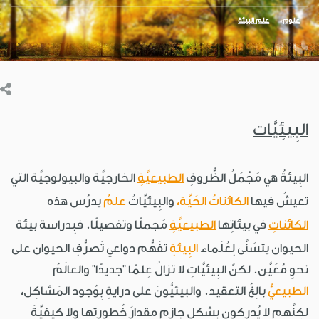
علوم
علم البيئة
البِيئِيَّات
البِيئةُ هي مُجْمَلُ الظُّروفِ
الطبيعيَّةِ
الخارجيَّة والبيولوجيَّة التي
تعيشُ فيها
الكائناتُ الحَيَّة،
والبِيئيَّاتُ
علمٌ
يدرُس هذه
الكائناتِ
في بيئاتِها
الطبيعيَّةِ
مُجملًا وتفصيلًا. فبِدراسة بيئة
الحيوان يتسَنَّى لِعُلَماء
البِيئةِ
تفَهُّم دواعي تَصرُّفِ الحيوان على
نحوٍ مُعَيَّن. لكنّ البِيئيَّاتِ لا تزالُ عِلمًا "جديدًا" والعالَمُ
الطبيعيُّ
بالِغُ التعقيد. والبيئيُّونَ على درايةٍ بِوُجود المَشاكِل،
لكِنَّهم لا يُدرِكون بشكلٍ جازمٍ مقدارَ خُطورتها ولا كيفيَّةَ