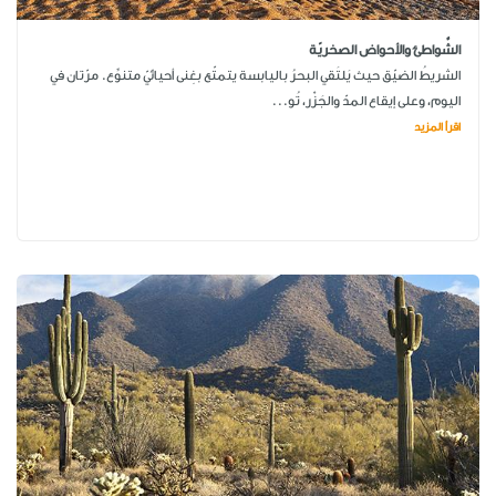
الشَّواطئ والأحواض الصخريّة
الشريطُ الضيّق حيث يَلتَقي البحرُ باليابسة يتمتّع بغِنى أحيائيّ متنوِّع. مرّتان في
اليوم، وعلى إيقاع المدّ والجَزْر، تُو...
اقرأ المزيد