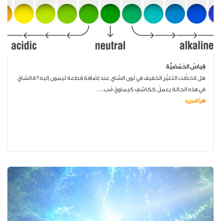
قِياسُ الحَمْضيَّة
هل لاحَظْتَ التغيُّرَ الخفيفَ في لَون الشاي عند إضَافة قِطعة لَيمون إليه؟ فالشايُ
في هذه الحالة يعملُ ككاشفٍ كيماويّ مُب...
اقرأ المزيد