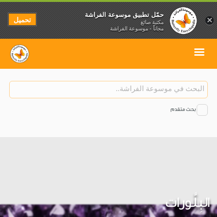
حمّل تطبيق موسوعة الفراشة
تحميل
×
مكتبة صائغ
مجاناً - موسوعة الفراشة
بحث متقدم
البِلَّورات