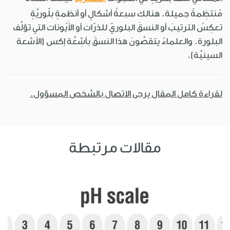
مُنتظِمةً جميلة. هنالك سبعةُ أشكالٍ أو أنظمةٍ بلّوريَّةٍ
تعكِسُ الترتيبَ أو النسقَ البلوريّ للذرّات أو الأَيُونات التي تؤلِّف
البلورة. والعلماءُ يتقصَّونَ هذا النسقَ بأشِعَّة إكس (الأشعة
السينيَّة).
لقراءة كامل المقال يرجى الاتصال بالشخص المسؤول.
مقالات مرتبطة