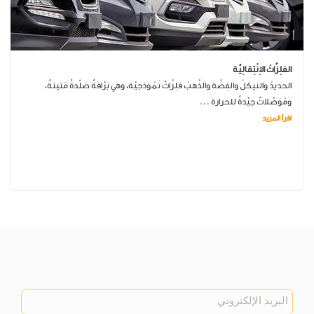
الفلِزَّاتُ الاِنْتِقالِيَّة
الحديدُ والنيكلُ والفِضَّة والذَّهبُ فلِزَّاتٌ نَمُوذجيَّة، وهي بَرَّاقةٌ صَلْدةٌ مَتينةٌ،
ومُوَصِّلاتٌ جيِّدةٌ للحرارة ...
اقرأ المزيد