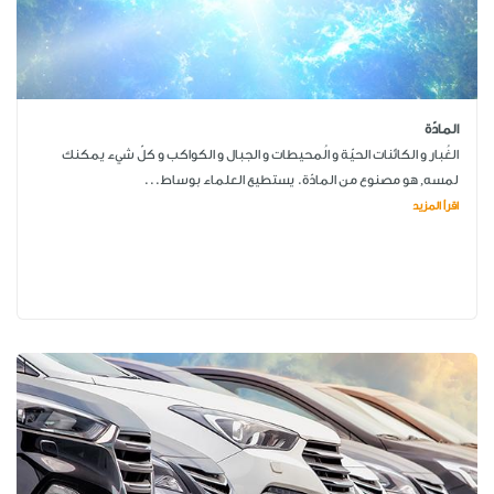
المادّة
الغُبار و الكائنات الحيّة و الُمحيطات و الجبال و الكواكب و كلّ شيء يمكنك
لمسه, هو مصنوع من المادّة. يستطيع العلماء بوساط...
اقرأ المزيد