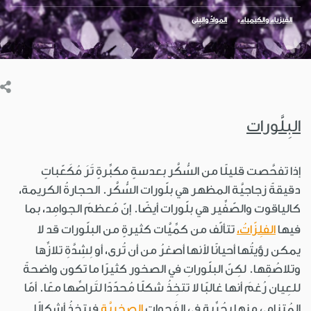
الفيزياء والكيمياء
الموادّ والبِنى
البِلَّورات
إذا تفحَّصت قليلًا من السُّكَّر بعدسةٍ مكبِّرةٍ تَرَ مُكَعّباتٍ
دقيقةً زجاجيَّة المظهر هي بلّورات السُّكَّر. الحجارةُ الكريمة،
كالياقوت والصّفِّير هي بلّورات أيضًا. إنّ مُعظمَ الجوامِد، بما
فيها
الفلِزّاتُ،
تتألّف من كمِّيَّات كثيرةٍ من البلّورات قد لا
يمكن رؤيتُها أحيانًا لأنها أصغرُ من أن تُرى، أو لِشِدَّةِ تلازِّها
وتلاصُقِها. لكِنّ البلّوراتِ في الصخور كثيرًا ما تكون واضحةً
للعِيان رُغمَ أنها غالبًا لا تتخِذُ شكلًا مُحدّدًا لتَراصِّها معًا. أمّا
المُتنامي منها بحُرِّيةٍ في الفَجوات
الصخريَّة
فيتخذُ أشكالًا