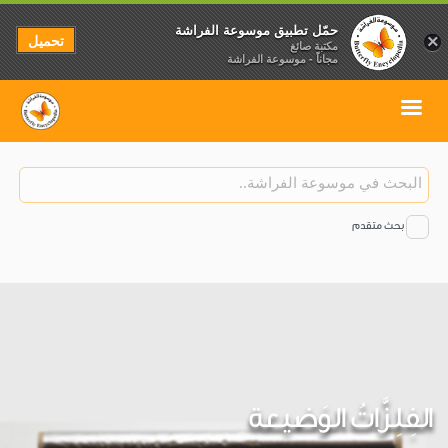
حمّل تطبيق موسوعة الفراشة
تحميل
×
مكتبة صائغ
مجاناً - موسوعة الفراشة
بحث متقدم
الفِلِزَّاتُ الوَضيعة