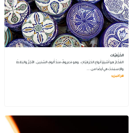
الخَزَفيّات
الفَخّارُ هو أَشيَعُ أَنواعِ الخَزَفيّاتِ. وهو مَعروفٌ منذُ أُلوفِ السِّنينَ. الآجُرُّ والبَلاطُ
والإسمَنتُ هي أَيضًا من...
اقرأ المزيد