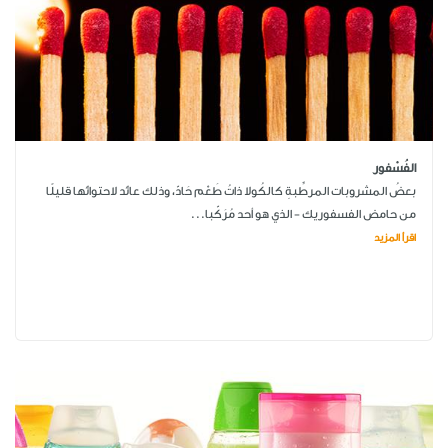
الفُسْفور
بعضُ المشروبات المرطِّبةِ كالكُولا ذاتُ طَعْم حَادّ، وذلك عائد لاحتوائها قليلًا
من حامض الفسفوريك - الذي هو أحد مُرَكّبا...
اقرأ المزيد