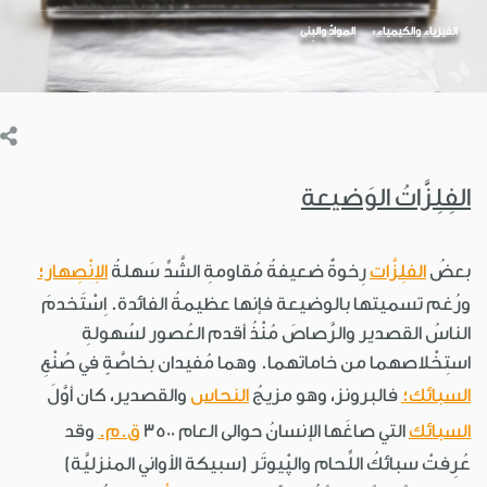
الفيزياء والكيمياء
الموادّ والبِنى
الفِلِزَّاتُ الوَضيعة
بعضُ
الفلِزَّات
رِخوةٌ ضعيفةُ مُقاومةِ الشَّدِّ سَهلةُ
الاِنْصِهار؛
ورُغم تسميتها بالوضيعة فإنها عظيمةُ الفائدة. اِسْتَخدمَ
الناسُ القصدير والرَّصاصَ مُنْذُ أقدم العُصور لسُهولةِ
استِخْلاصهما من خاماتهما. وهما مُفيدان بخاصَّةٍ في صُنْعِ
السبائك؛
فالبرونز، وهو مزيجُ
النحاس
والقصدير، كان أوَّلَ
السبائك
التي صاغَها الإنسانُ حوالى العام 3500
ق.م.
وقد
عُرِفتْ سبائكُ اللِّحام والپْيوتَر (سبيكة الأواني المنزليَّة)