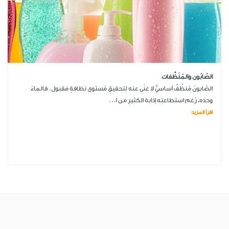
الصّابُون والمُنَظِّفات
الصَّابونُ مُنظِّفٌ أساسيٌّ لا غِنًى عنه لِتحقيقِ مُستوى نظافةٍ مَقبول. فالماءُ
وحدَه، رُغم استطاعتِه إذابة الكثيرِ من ا...
اقرأ المزيد