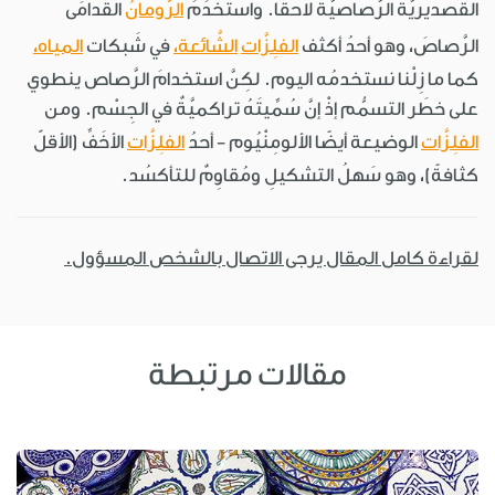
القصديريَّة الرَّصاصيَّةُ لاحقًا. واستخدَمَ
الرُّومانُ
القُدامَى
الرَّصاصَ، وهو أحدُ أكثف
الفلِزَّات
الشَّائعة،
في شَبكات
المياه،
كما ما زِلْنا نستخدمُه اليوم. لكِنَّ استخدامَ الرَّصاص ينطوي
على خطَر التسمُّم إذْ إنَّ سُمِّيتَهُ تراكميَّةٌ في الجِسْم. ومن
الفلِزَّات
الوضيعة أيضًا الألومِنْيُوم - أحدُ
الفلِزَّات
الأخَفِّ (الأقلّ
كثافةً)، وهو سَهلُ التشكيلِ ومُقاوِمٌ للتأكسُد.
لقراءة كامل المقال يرجى الاتصال بالشخص المسؤول.
مقالات مرتبطة