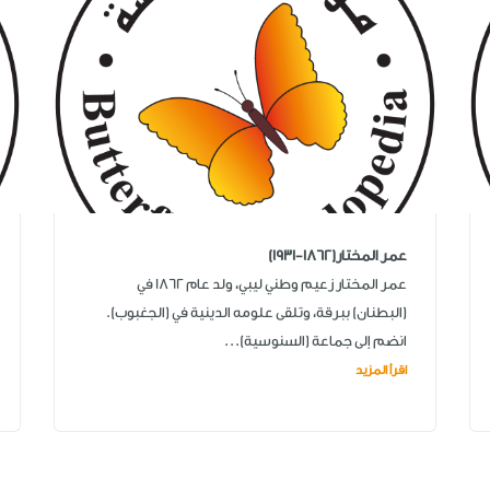
عمر المختار(1862-1931)
عمر المختار زعيم وطني ليبي، ولد عام 1862 في
(البطنان) ببرقة، وتلقى علومه الدينية في (الجغبوب).
انضم إلى جماعة (السنوسية)...
اقرأ المزيد