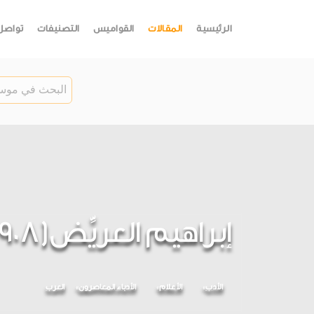
الرئيسية
المقالات
القواميس
التصنيفات
تواصل
إبراهيم العريِّض(1908-...)
الأدب
الأعلام
الأدباء المعاصرون
العرب