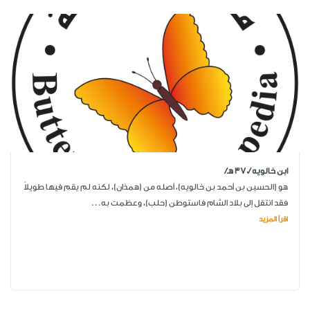
ابن خالويه /370 هـ/
هو (الحسين بن أحمد بن خالويه)، أصله من (همذان)، لكنه لم يقم فيها طويلاً
فقد انتقل إلى بلاد الشام فاستوطن (حلب)، وعظمت به...
اقرأ المزيد