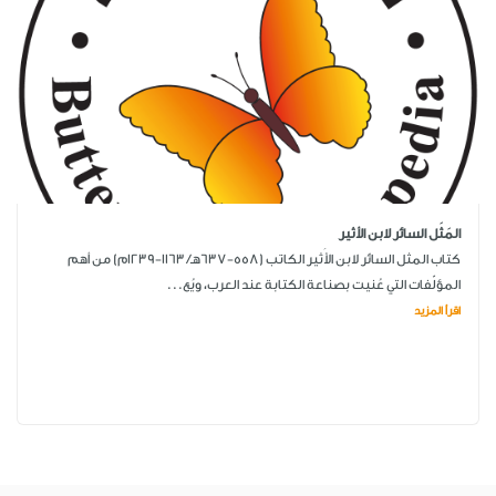
المَثَل السائر لابن الأثير
كتاب المثل السائر لابن الأَثير الكاتب (558-637هـ/ 1163-1239م) من أهم
المؤلّفات التي عُنيت بصناعة الكتابة عند العرب، ويُع...
اقرأ المزيد