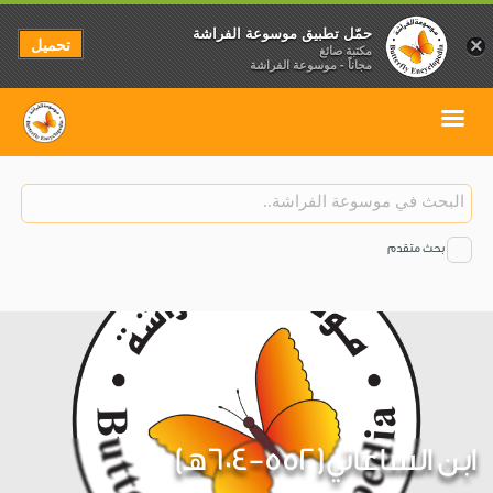
حمّل تطبيق موسوعة الفراشة
تحميل
×
مكتبة صائغ
مجاناً - موسوعة الفراشة
بحث متقدم
ابن الساعاتي(552-604هـ)