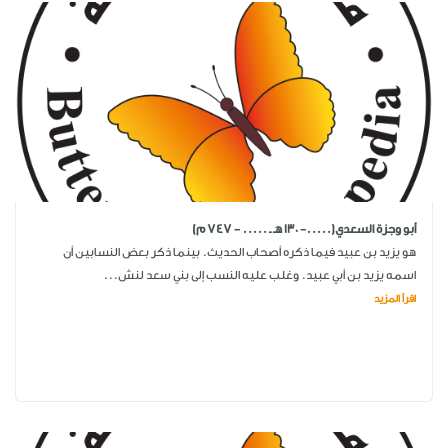
أبو وجزة السعدي(.....- 130 هـ ـ ..... - 747 م)
هو يزيد بن عبيد فيما ذكره أصحاب الحديث. بينما ذكر بعض النسابين أن
اسمه يزيد بن أبي عبيد. وغلب عليه النسب إلى بني سعد لنش...
اقرأ المزيد