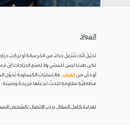
المَوادّ
تخيَّلْ أنَّك تَنْتَعِلُ حِذاءً من الخَرسانة أو تركَبُ د
لكن طبعًا ليسَ لِلمَشي ولا لِصُنع الدرّاجات! إنّ مُعظ
أو حتّى من
الهواء.
فالعمليّاتُ الكيماويةُ تُحَوِّل الموا
مَطّاطيَّةٍ مقاوِمةٍ لِلحتِّ تجعَلُها مُريحةً ومَتينة.
لقراءة كامل المقال يرجى الاتصال بالشخص الم