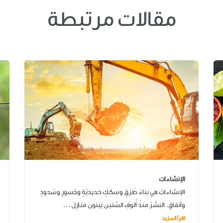
مقالات مرتبطة
الإنشاءات
الإنشاءاتُ هي بِناءُ طُرُقٍ وسِكَكٍ حَديديّةٍ وجُسورٍ وسُدودٍ
وأَنفاقٍ. البَشَرُ منذُ أُلوفِ السِّنينَ يَبنونَ مَنازِلَ ...
اقرأ المزيد