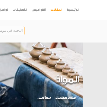
الرئيسية
المقالات
القواميس
التصنيفات
تواصل
المَوادّ
الفيزياء والكيمياء
الموادّ والبِنى