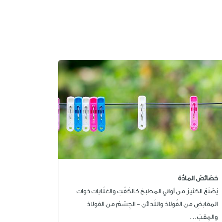
خصَائصُ المادَّة
يُصْنَعُ الكثيرُ من أواني المطبخ كالكَفْتِ والغلّايات ذوات
المقابضِ من الفُولاذ واللّدائن - الجِسْمُ من الفولاذ
والمِقبَ...