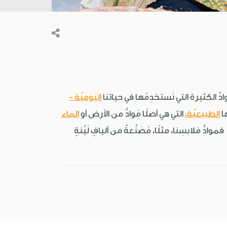
موادِّ الكثيرة التي نَستخدِمُها في حياتنا
اليَوميَّة -
ها
الطبيعيَّة،
التي هي أصلًا مَوادُّ من الأرض أو
الماء
ادُّ مَلابسِنا، مثلًا، مُصَنَّعةٌ من أليافٍ لَيِّنةٍ