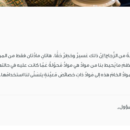
رّاجةً من الزُّجاج! إنَّ ذلك عَسيرٌ وخطِرٌ حَقًّا. هاتانِ مادَّتان فقط من ال
مَ ما يُحيط بنا من موادَّ هي موادُّ مُحوَّلةٌ عَمَّا كانت عليه في حالت
دَّ الخامَ هذه إلى مَوادَّ ذاتِ خصائصَ مُعيَّنةٍ يتسَنَّى لنا استخدامُها. فمو
سؤول.