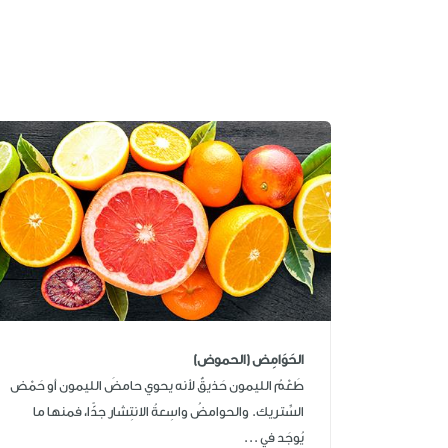
الحَوَامِض (الحموض)
طَعْمُ الليمون حَذيقٌ لأنه يحوي حامضَ الليمون أو حَمْض
السِّتريك. والحوامضُ واسِعةُ الانتِشار جدًّا، فمنها ما
يُوجَد في ...