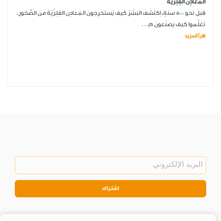
المَعادِن الفِلِزّيّة
قبلَ نحو 5000 سنةٍ، اِكتَشَفَ البَشَرُ كيف يَستخرِجونَ المَعادِنَ الفِلِزّيّةَ منَ الصُّخورِ.
تَعَلَّموا كيف يَصنَعونَ م...
اقرأ المزيد
اشتراك