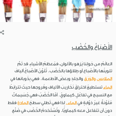
الفيزياء والكيمياء
الموادّ والبِنى
الأَصْبَاغُ والخُضُب
العالَمُ من حَولِنا يَزهو بالألوان، فمُعظمُ الأشياءِ قد تَمَّ
تلوينُها بالأَصْباغ أو طِلاؤها بالخُضُب. تُلَوِّنُ الأصْباغُ أليافَ
الملابسِ
والوَرَق
والجلدِ وبعضَ الأطعمة. فهي بِذَوبانها في
الماء
تستطيعُ اختراقَ نَخَاريبَ الألياف وفُروجها حيثُ تترابَطُ
مع النسيج في تفاعُلٍ كيماويّ. أمَّا الخُضُبُ فهي جُسَيماتٌ
مُلَوَّنةٌ غيرُ ذوَّابةٍ في
الماء.
لِذا فهي تَطلي سطحَ
المادةِ
فقط
دونَ أن تتفاعلَ معه كيماويًّا. وتُسْتَخدمُ الخُضُب في صُنْعِ