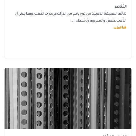
العَنَاصر
تتألّف السبيكةُ الذهبيَّة من نوعٍ واحدٍ من الذرّات هي ذرّات الذَّهب، وهذا يعني أنّ
الذَّهبَ عُنْصرٌ. والمعروف أنَّ مُعظم...
اقرأ المزيد