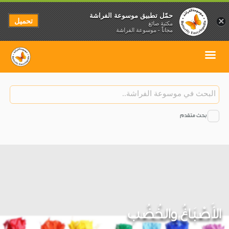
حمّل تطبيق موسوعة الفراشة
تحميل
×
مكتبة صائغ
مجاناً - موسوعة الفراشة
بحث متقدم
الأَصْبَاغُ والخُضُب