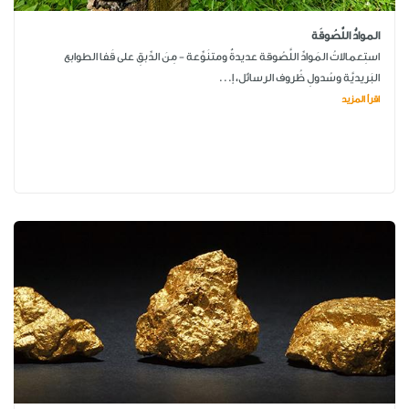
الموادُّ اللَّصُوقَة
استِعمالاتُ المَوادِّ اللَّصُوقة عديدةٌ ومتنَوِّعة - مِنَ الدِّبقِ على قَفا الطوابع
البَريديَّة وسُدولِ ظُروف الرسائل، إ...
اقرأ المزيد