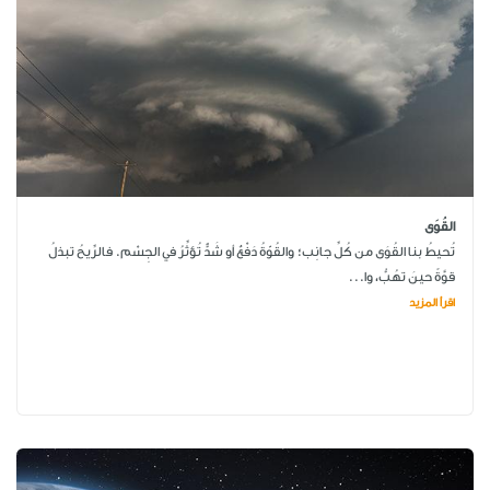
القُوَى
تُحيطُ بنا القُوَى من كُلِّ جانِب؛ والقُوّةُ دَفْعٌ أو شَدٌّ تُؤثِّرُ في الجِسْم. فالرِّيحُ تبذلُ
قوَّةً حينَ تهُبُّ، وا...
اقرأ المزيد