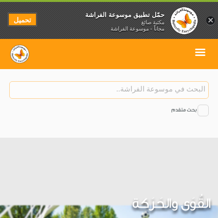
حمّل تطبيق موسوعة الفراشة
تحميل
×
مكتبة صائغ
مجاناً - موسوعة الفراشة
بحث متقدم
القُوَى والحَرَكة