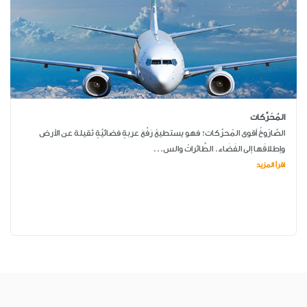
المُحَرِّكات
الصَّارُوخُ أقوى المُحرِّكات؛ فهو يستطيعُ رَفْعَ عربةٍ فضائيَّةٍ ثقيلة عن الأرض
وإطلاقَها إلى الفَضَاء. الطَّائراتُ والس...
اقرأ المزيد