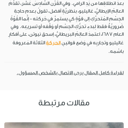
بعدَ انطلاقِها من يَدِ الرامي. وفي القَرْن السَّادِسَ عَشَر، تقدَّمَ
العالِمُ الإيطاليُّ، غاليليو، بنظريَّةٍ أفضل، تقولُ بعدمِ حاجةِ
الجِسْم المُتحرِّكِ إلى قوَّةٍ كي يستمِرَّ في حَركته - إنَّما القُوَّةُ
ضَروريَّةٌ فقط لِبدءِ تحرُّكِ الجِسْم أو وَقْفه أو تسريعِه. وفي
العام 1687، اعتمدَ العالِمُ البريطانيُّ، إسحق نيوتن، على أفكارِ
غاليليو وتجاربِه في وَضع قوانينِ
الحركةِ
الثلاثة المَعروفة
باسْمه.
لقراءة كامل المقال يرجى الاتصال بالشخص المسؤول.
مقالات مرتبطة