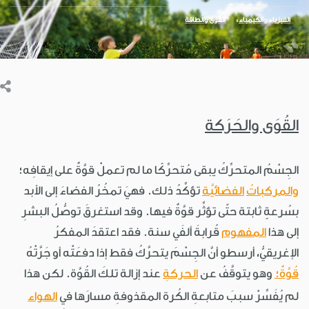
الفيزياء والكيمياء
القوى والطاقة
القُوَى والحَرَكة
الجِسْمُ المتحرِّكُ يبقى مُتحرِّكًا ما لم تعملْ قوَّةٌ على إيقافِه؛
والمركباتُ
الفضائيَّة
تؤكِّدُ ذلك. فهيَ تمخُرُ الفضاءَ إلى الأبد
بسُرعةٍ ثابتة حتّى تؤثِّر قوَّةٌ فيها. وقد استغرقَ توصُّلُ البشرِ
إلى هذا
المفهوم
قُرابةَ ألفَي سنة. فقد اعتقدَ المفكرُ
الإغريقيُّ، أرسطو أنَّ الجِسْمَ يتحرَّكُ فقط إذا دفعَتْه أو جَرَّتْهُ
قُوَّةٌ؛
وهو يتوقَّفُ عن
الحركةِ
عند إزالة تلكَ القُوَّة. لكن هذا
لم يُفَسِّرْ سببَ متابعةِ الكُرة المقذوفةِ مسارَها في
الهواء