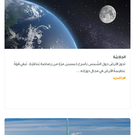
الجاذِبيّة
تَدورُ الأَرضُ حولَ الشَّمسِ بأسرعَ خمسينَ مرّةٍ من رَصاصةِ بُندُقيّةٍ. تُبقي قُوّةٌ
عَظيمةٌ الأَرضَ في مَجالِ دَوَرانِه...
اقرأ المزيد