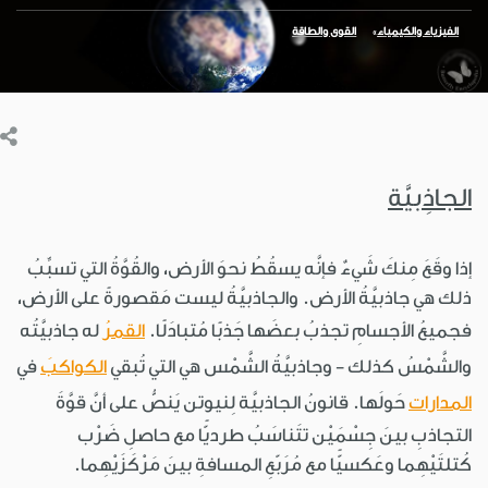
الفيزياء والكيمياء
القوى والطاقة
الجاذِبيَّة
إذا وقَعَ مِنكَ شَيءٌ فإنَّه يسقُطُ نحوَ الأرض، والقُوَّةُ التي تسبِّبُ
ذلك هي جاذبيَّةُ الأرض. والجاذبيَّةُ ليست مَقصورةً على الأرض،
فجميعُ الأجسامِ تجذبُ بعضَها جَذبًا مُتبادَلًا.
القمرُ
له جاذبيَّتُه
والشَّمْسُ كذلك - وجاذبيَّةُ الشَّمْس هي التي تُبقي
الكواكبَ
في
المدارات
حَولَها. قانونُ الجاذبيَّة لِنيوتن يَنصُّ على أنَّ قوَّةَ
التجاذبِ بينَ جِسْمَيْن تتَناسَبُ طرديًّا مع حاصلِ ضَرْب
كُتلتَيْهِما وعَكسيًّا مع مُرَبّعِ المسافةِ بينَ مَرْكَزَيْهِما.