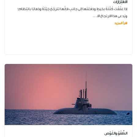
الاهْتِزَازَات
إذا عَلَّقْتَ كُتْلَةً بخيطٍ ودَفَعْتَها إلى جانبٍ فإنَّها تترَجَّحُ جَيْئَةً وذهابًا بانتِظام؛
ويُدعى هذا الارتجاحُ الا...
اقرأ المزيد
الطَّفْوُ والغَوْص