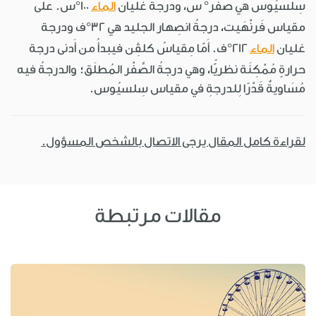
سِلْسيُوس هي صفر° س، ودرجةُ غَلَيان
الماء
100°س. على
مقياس فَرنْهَيت، درجةُ انصِهار الجليد هي 32°ف ودرجة
غليان
الماء
212°ف. أَمّا مِقياسُ كلڤِن فيبدأُ من أَدنى درجة
حرارةٍ مُمْكِنَة نظريًّا، وهي درجةُ الصِّفْر المُطلَق؛ والدرجةُ فيه
مُسَاويةٌ قَدْرًا لِلدرجةِ في مقياس سِلسيُوس.
لقراءة كامل المقال يرجى الاتصال بالشخص المسؤول.
مقالات مرتبطة