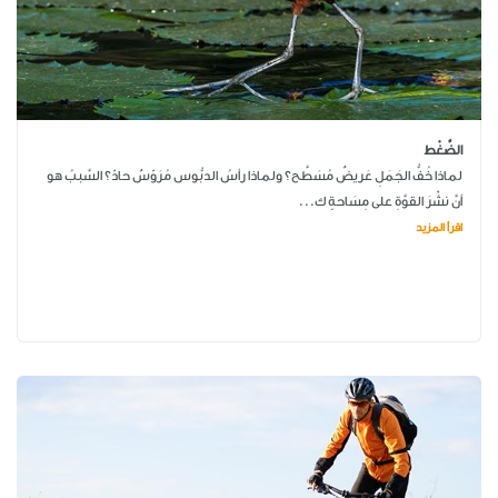
الضَّغْط
لماذا خُفُّ الجَمَلِ عَريضٌ مُسَطَّح؟ ولماذا رأسُ الدبُّوس مُرَوّسٌ حادّ؟ السَّببُ هو
أنَّ نشْرَ القوَّةِ على مِسَاحةٍ ك...
اقرأ المزيد