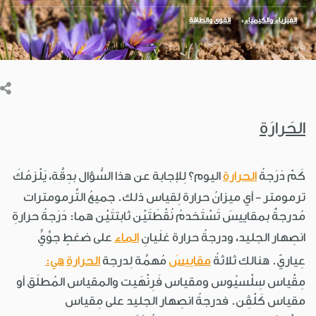
الفيزياء والكيمياء
القوى والطاقة
الحَرارَة
كَمْ دَرَجةُ
الحرارة
اليوم؟ لِلإجابة عن هذا السُّؤال بدِقَّة، يَلْزمُكَ
ترمومتر - أي ميزانُ حرارة لِقياس ذلك. جميعُ التِّرمومترات
مُدرجةٌ بمقاييسَ تَسْتَخدمُ نُقْطَتَيْن ثابتتَيْن هما: دَرَجةُ حرارةِ
انصِهار الجليد، ودرجةُ حرارة غلَيانِ
الماء
على ضغطٍ جوِّيٍّ
عِياريّ. هنالك ثلاثةُ
مقاييسَ
مُهمَّة لِدرجة
الحرارة
هي:
مِقْياس سِلْسيُوس ومقياس فَرِنْهَيت والمقياس المُطلَق أو
مقياس كَلْڤِن. فدرجةُ انصِهار الجليد على مِقياس