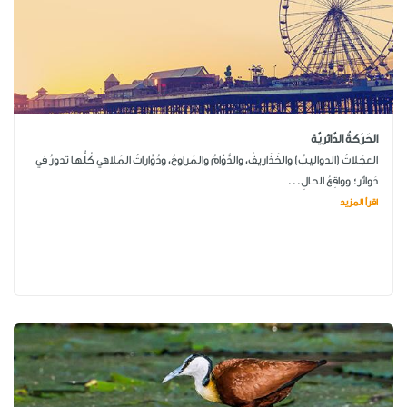
الحَرَكةُ الدَّائريَّة
العجَلاتُ (الدواليبُ) والخَذَاريفُ، والدُّوّامُ والمَراوحُ، ودُوَّاراتُ المَلاهي كُلُّها تدورُ في
دَوائر؛ وواقِعُ الحالِ...
اقرأ المزيد