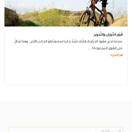
قُوَى الدَّوران والتَّدوير
عندما تُديرُ مِقْوَدَ الدرَّاجة، فإنَّكَ تشُدُّ جانِبًا منه وتَدْفعُ الجانبَ الآخر. وهذا مِثالٌ
على القُوَى المُزدوِجة أ...
اقرأ المزيد