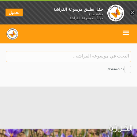
حمّل تطبيق موسوعة الفراشة
تحميل
×
مكتبة صائغ
مجاناً - موسوعة الفراشة
بحث متقدم
الحَرارَة