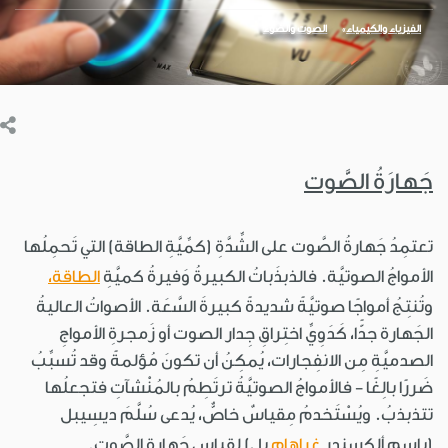
الفيزياء والكيمياء
الصوت والضوء
جَهارَةُ الصَّوت
تعتمِدُ جَهارةُ الصَّوت على الشِّدَّةِ (كمِّيَّةِ الطاقة) التي تَحمِلُها
الأمواجُ الصوتيَّة. فالذبذَباتُ الكبيرةُ وَفيرةُ كميَّةِ
الطاقة،
وتُنتِجُ أمواجًا صوتيَّةً شديدةً كبيرةَ السَّعَة. الأصواتُ العاليةُ
الجَهارة جدًّا، كَدَوِيِّ اختِراقِ جِدار الصوت أو زَمجرةِ الأمواجِ
الصدميَّةِ مِن الانفِجارات، يُمكِنُ أن تكونَ مُؤلمةً وقد تُسبِّبُ
ضَررًا بالِغًا - فالأمواجُ الصوتيَّةُ ترتَطِمُ بالمُنْشآتِ فتجعلُها
تتذبذبُ. ويُسْتَخدمُ مِقياسٌ خاصٌّ، يُدعى سُلَّمَ ديسِيبل
(باسم ألكسندر
غراهام
بل) لِقياس جَهارةِ الصَّوت.