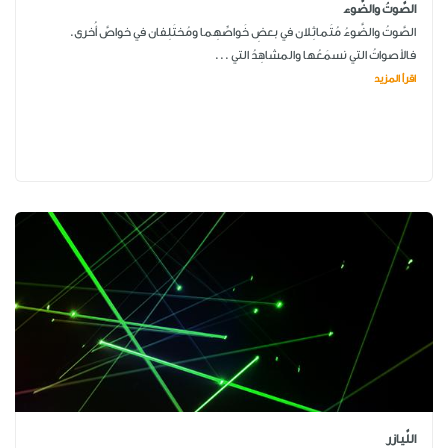
الصَّوتُ والضَّوء
الصَّوتُ والضَّوءُ مُتَماثِلان في بعضِ خَواصِّهِما ومُختَلِفان في خواصَّ أُخرى.
فالأصواتُ التي نسمَعُها والمشاهِدُ التي ...
اقرأ المزيد
اللَّيازِر