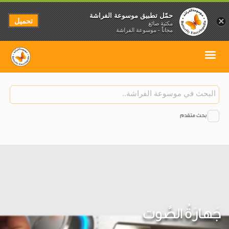
حمّل تطبيق موسوعة الفراشة
تحميل
×
مكتبة صائغ
مجاناً - موسوعة الفراشة
بحث متقدم
جَهارَةُ الصَّوت