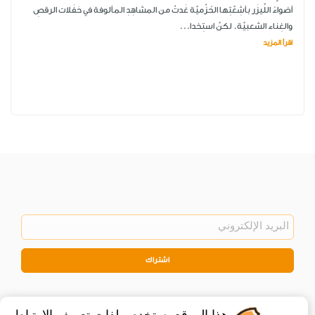
أضواءُ اللِّيزَر بأشِعَّتِها الحُزْميَّة غَدتْ من المشاهِدِ المألوفة في حَفَلات الرقصِ
والغِناء الشعبيَّة. لكنَّ استِخدا...
اقرأ المزيد
اشتراك
هذا الموقع يستخدم ملفات تعريف الارتباط