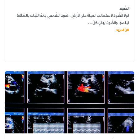
الضّوء
لولا الضَّوءُ لاستَحالَتِ الحَياةُ على الأَرضِ. ضَوءُ الشَّمسِ يَمُدُّ النَّباتَ بالطّاقةِ
ليَنموَ. والضَّوءُ يُبقي كلَّ...
اقرأ المزيد