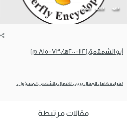
الأدب
الأعلام
الشعراء
أبو الشمقمق(112-200هـ/730-815 م)
لقراءة كامل المقال يرجى الاتصال بالشخص المسؤول.
مقالات مرتبطة