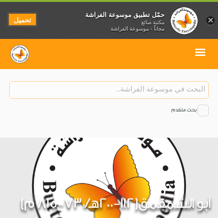
حمّل تطبيق موسوعة الفراشة
تحميل
×
مكتبة صائغ
مجاناً - موسوعة الفراشة
بحث متقدم
أبو الشمقمق(112-200هـ/730-815 م)