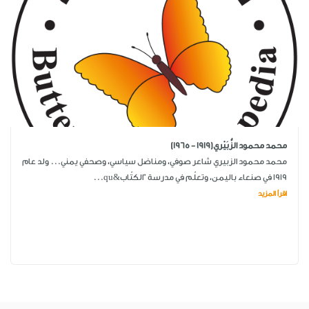
محمد محمود الزُّبَيْري(1919 - 1965)
محمد محمود الزبيري شاعر صوفي، ومناضل سياسي، وصحفي يمني... ولد عام
1919 في صنعاء باليمن، وتعلّم في مدرسة "الكتّاب&qu...
اقرأ المزيد