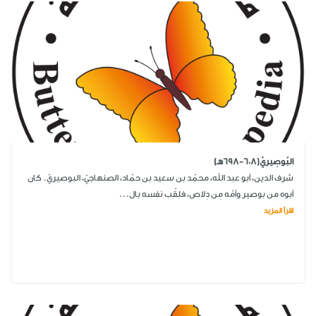
البُوصِيريّ(608-698هـ)
شرف الدين، أبو عبد الله، محمّد بن سعيد بن حمّاد، الصنهاجيّ، البوصيريّ. كان
أبوه من بوصير وأمّه مِن دِلاص، فلقّب نفسه بال...
اقرأ المزيد