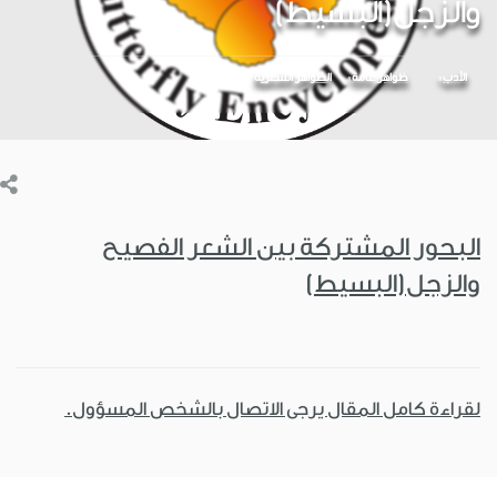
والزجل(البسيط)
الأدب
ظواهر عامة
الظواهر الشعرية
البحور المشتركة بين الشعر الفصيح
والزجل(البسيط)
لقراءة كامل المقال يرجى الاتصال بالشخص المسؤول.