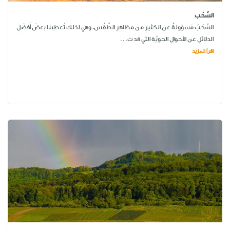
السُّحُب
السُّحُبُ مَسؤولةٌ عن الكثيرِ من مظاهِر الطَّقْس، وهي لذلك تُعطينا بعضَ أَفضَلِ
الدلائلِ عن الأحوالِ الجويَّةِ التي قد ت...
اقرأ المزيد