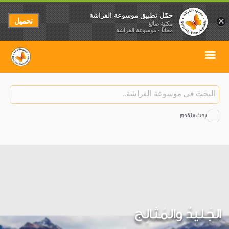
حمّل تطبيق موسوعة الفراشة
تحميل
×
مكتبة صائغ
مجاناً - موسوعة الفراشة
بحث متقدم
الجَليدُ والمَثالِج