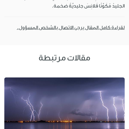
الجليدُ مُكَوِّنًا قَلانِسَ جليديَّةً ضخمة.
لقراءة كامل المقال يرجى الاتصال بالشخص المسؤول.
مقالات مرتبطة