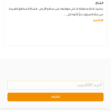
المُناخ
يَعتمِدُ مُناخُ مِنطقةٍ مّا على مَوقِعها على سَطْحِ الأرض. فمُناخُ المناطقِ القريبة
من خطِّ الِاستِواء حارٌّ لأنَّها تتل...
اقرأ المزيد
اشتراك