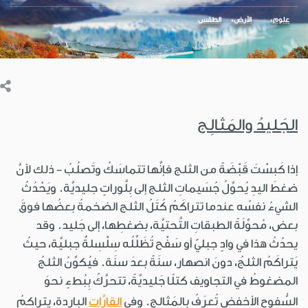
علوم
الأرض
الطقس
الجَليدُ والمَثالِج
إذا كَبسْتَ قَبْضَةً من الثلج فإنَّها تتماسَكُ وتَصلُبُ - ذلك لأنَّ
ضغطَ اليدِ يُحوِّلُ جُسَيماتِ الثلج إلى بِلَّوراتٍ جليديَّة. ويَحْدُثُ
الشيءُ نفسُه عندما تتراكَمُ كُتَلُ الثلج الضخمةُ بعضُها فوقَ
بعض، مُحوِّلَةً الطبقاتِ التَّحتيَّة، بضغطِها، إلى جَليد. وقد
يحدُثُ هذا في وادٍ جبليّ أو سَفْح تُظَلِّلُه سِلْسِلةٌ جبليَّة، حيثُ
يَتراكَمُ الثلجُ، دونَ انصهار، سنَةً بعدَ سنَة. فيُكوِّنُ الثلجُ
المضغوطُ في التجاويف كتلًا جَليديَّةً، تتحرَّكُ بِبُطءٍ نحوَ
السُّفوح الأخفضِ تُعرَفُ بالمَثالِج. وفي
القارَّات
الباردةِ، يتراكمُ