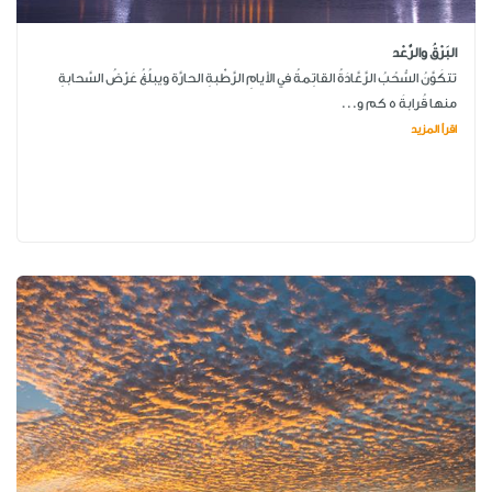
البَرْقُ والرَّعْد
تتكَوَّنُ السُّحُبُ الرَّعَّادَةُ القاتِمةُ في الأيامِ الرَّطْبةِ الحارَّة ويبلُغُ عَرْضُ السَّحابةِ
منها قُرابةَ 5 كم و...
اقرأ المزيد