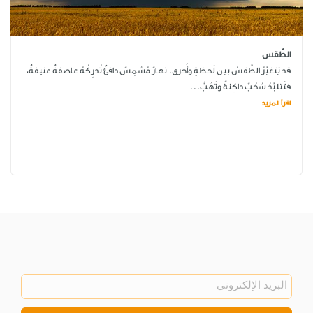
الطّقس
قد يَتغيَّرُ الطَّقسُ بين لَحظةٍ وأُخرى. نهارٌ مُشمِسٌ دافئٌ تُدرِكُهُ عاصفةٌ عنيفةٌ،
فتَتلبَّدُ سُحُبٌ داكِنةٌ وتَهُبُّ...
اقرأ المزيد