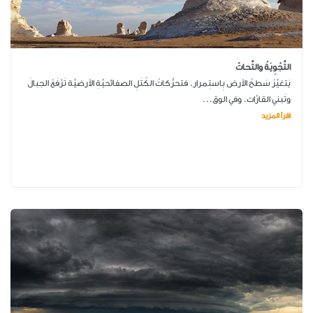
التَّجْوِيَةُ والتَّحاتّ
يَتغيَّرُ سَطحُ الأرض بِاستِمرار. فتحرُّكاتُ الكُتَلِ الصفائحيَّةِ الأرضيَّة تَرْفَعُ الجبالَ
وتَبني القارَّات. وفي الوق...
اقرأ المزيد