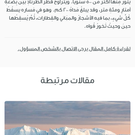
يَثُورُ مِنها أكثَرُ من 500 سنويًّا. ويتراوَحُ قُطْرُ الطُّرنادِ بين بِضعةِ
أمتارٍ ومئةِ متر، وقد يبلغُ مَداهُ 200 كم. وهو في مَساره يسفُطُ
كُلَّ شيءٍ، بما فيه الأشجارُ والمبَاني والقِطارات، ثُمَّ يُسقِطُها
حينَ وحيثُ تَخورُ قُواه.
لقراءة كامل المقال يرجى الاتصال بالشخص المسؤول.
مقالات مرتبطة