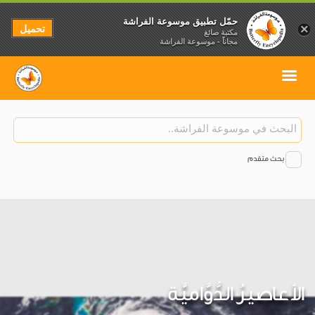
حمّل تطبيق موسوعة الفراشة
تحميل
×
مكتبة صائغ
مجاناً - موسوعة الفراشة
بحث متقدم
الأعاصيرُ الدُّوَّاميَّة