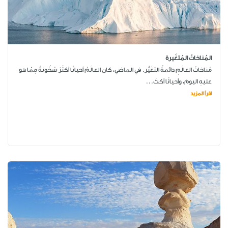
المُناخاتُ المُتغَيرة
مُناخاتُ العالَمِ دائمةُ التغَيُّر. في الماضي، كان العالَمُ أحيانًا أكثَرَ سُخُونةً مِمّا هو
عليهِ اليومَ، وأحيانًا أكثَ...
اقرأ المزيد