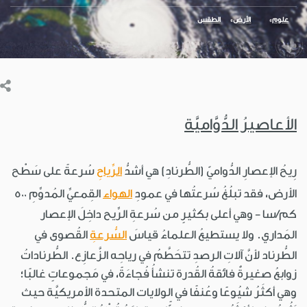
علوم
الأرض
الطقس
الأعاصيرُ الدُّوَّاميَّة
رِيحُ الإعصارِ الدُّواميّ (الطُّرنادِ) هي أشدُّ
الرِّياحِ
سُرعةً على سَطْح
الأرض، فقد تبلُغُ سُرعتُها في عمودِ
الهواء
القِمعيِّ المُدوِّمِ 500
كم/سا - وهي أعلى بكثيرٍ من سُرعةِ الرِّيح داخِلَ الإعصار
المَداري. ولا يستطيعُ العلماءُ قياسَ
السُّرعةِ
القُصوى في
الطُّرناد لأنَّ آلاتِ الرصدِ تتحَطَّمُ في رياحِه الزَّعازِع. الطُّرناداتُ
زوابعُ صغيرةٌ فائقةُ القُدرة تنشأُ فُجاءَةً، في مَجموعاتٍ غالبًا؛
وهي أكثَرُ شيُوعًا وعُنفًا في الولايات المتحدة الأمريكيَّة حيث