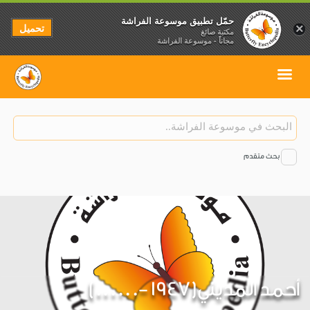
حمّل تطبيق موسوعة الفراشة
تحميل
×
مكتبة صائغ
مجاناً - موسوعة الفراشة
بحث متقدم
أحمد المديني(1947 -......)