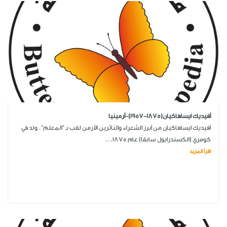
أفيديك ايساهاكيان(1875-1957)-أرمينيا
أفيديك ايساهاكيان من أبرز الشعراء والناثرين الأرمن لقب بـ "المعلم". ولد في
كومري (الكسندرابول سابقاً) عام 1875...
اقرأ المزيد