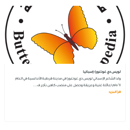
لويس دي غونغورا-إسبانيا
ولد الشاعر الإسباني لويس دي غونغورا في مدينة قرطبة الأندلسية في العام
1561م لعائلة غنية وعريقة وحصل على منصب كاهن بأجر ف...
اقرأ المزيد