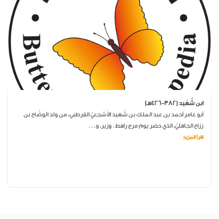
ابن شُهَيد (382-426هـ)
أبو عامر أحمد بن عبد الملك بن شُهيد الأَشجعيّ القرطبي، من ولد الوضّاح بن
رَزاح الجاهليّ، الذي حضر يومَ مرج راهط. وزير، و...
اقرأ المزيد