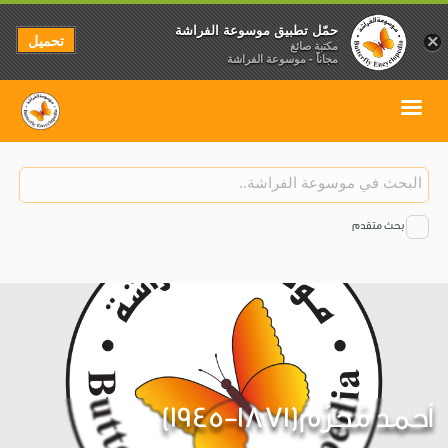
حمّل تطبيق موسوعة الفراشة
تحميل
×
مكتبة صائغ
مجاناً - موسوعة الفراشة
بحث متقدم
أحمد مُحرَّم(1871-1945)