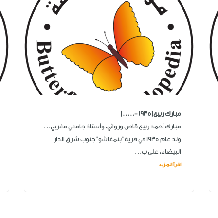
مبارك ربيع(1935 -.....)
مبارك أحمد ربيع قاص وروائي، وأستاذ جامعي مغربي...
ولد عام 1935 في قرية "بنمغاشو" جنوب شرق الدار
البيضاء، على ب...
اقرأ المزيد