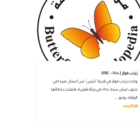
زينب فواز (1850 - 1914)
ولدت زينب فواز في قرية "تبنين" من أعمال صيدا في
جنوب لبنان سنة 1850، في بيئة فقيرة، فلفتت بذكائها
الوقاد، ونبو...
اقرأ المزيد