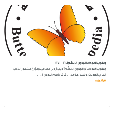
يعقوب العودات(البدوي الملثم)1910 - 1971
يعقوب العودات أو (البدوي الملثّم) أديب أردني عصامي، ومؤرخ مشهور للأدب
العربي الحديث، وسَيد أعلامه... عُرف باسم البدوي ال...
اقرأ المزيد