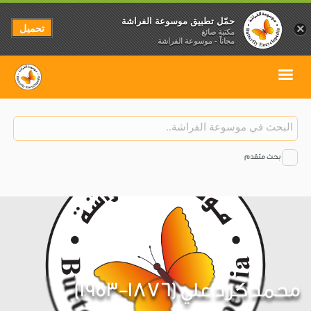
حمّل تطبيق موسوعة الفراشة
تحميل
×
مكتبة صائغ
مجاناً - موسوعة الفراشة
بحث متقدم
محمد كرد علي (1876-1953)