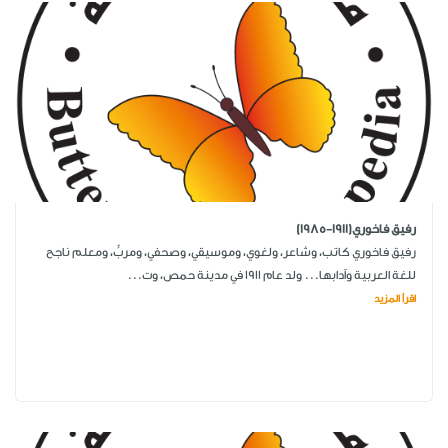
رفيق فاخوري(1911-1985)
رفيق فاخوري كاتب، وشاعر، ولغوي، وموسيقي، وصحفي، ومربٍّ، ومعلم ناجح
للغة العربية وآدابها... ولد عام 1911 في مدينة حمص، وت...
اقرأ المزيد