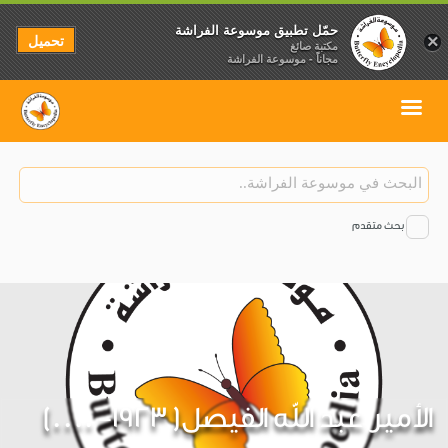
حمّل تطبيق موسوعة الفراشة
تحميل
×
مكتبة صائغ
مجاناً - موسوعة الفراشة
بحث متقدم
الأمير عبد الله الفيصل( 1923- ....)