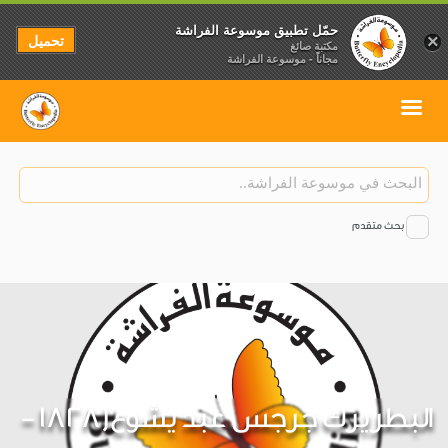
حمّل تطبيق موسوعة الفراشة
تحميل
×
مكتبة صائغ
مجاناً - موسوعة الفراشة
بحث متقدم
البطريرك جرجس عبد يشوع(1828 -