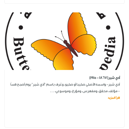
أدي شير(1867 - 1915)
أدي شير- واسمه الأصلي صليبا أو صليو، وعُرف باسم "أدي شير" يوم أصبح قساً
- مؤلف، محقق، ومفهرس، ومؤرخ، وموسوعي، ...
اقرأ المزيد