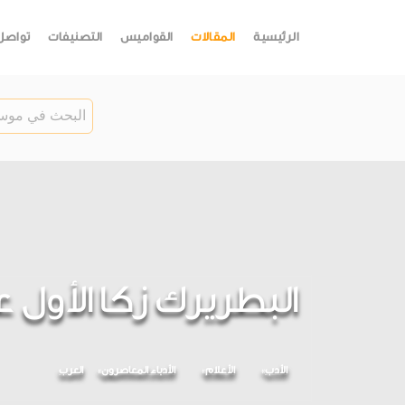
الرئيسية
المقالات
القواميس
التصنيفات
تواصل
البطريرك زكا الأول عيواص(33
الأدب
الأعلام
الأدباء المعاصرون
العرب