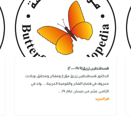
قسطنطين زريق(1909-2000)
الدكتور قسطنطين زريق مؤرخ ومفكر ومحقق، وباحث
معروف في قضايا الفكر والقومية العربية... ولد في
الثامن عشر من نيسان عام 190...
اقرأ المزيد