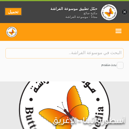
حمّل تطبيق موسوعة الفراشة
تحميل
×
مكتبة صائغ
مجاناً - موسوعة الفراشة
بحث متقدم
أسطورة أثينا - الإغريق