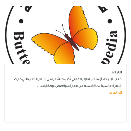
الإلياذة
كتاب الإلياذة، أو ملحمة الإلياذة التي نُظمت شعراً من أشهر الكتب التي حازت
شهرة عالمية لما تضمنه من معارف، وقصص، وحكايات...
اقرأ المزيد