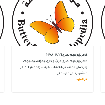
كامل إبراهيم نصري(1892-1978)
كامل إبراهيم نصري مربٍّ، وإداري، ومؤلف، ومترجم،
وترجمان محلّف عن اللغة الألمانية... ولد عام 1892 في
دمشق، وتلقى علومه في...
اقرأ المزيد