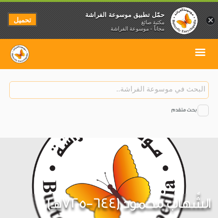
حمّل تطبيق موسوعة الفراشة
تحميل
×
مكتبة صائغ
مجاناً - موسوعة الفراشة
بحث متقدم
الشِّهاب محمود (644-725هـ)