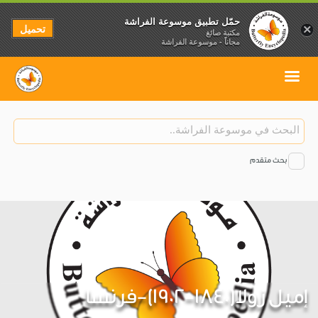
حمّل تطبيق موسوعة الفراشة
تحميل
×
مكتبة صائغ
مجاناً - موسوعة الفراشة
بحث متقدم
إميل زولا(1840-1902)-فرنسا