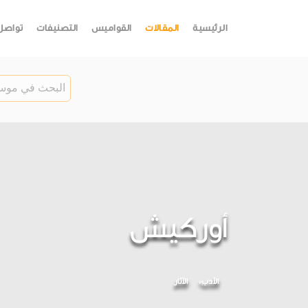
الرئيسية
المقالات
القواميس
التصنيفات
تواصل
أوركيش
الأدب
اﻵثار