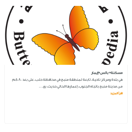
مسكنة= بالس=إيمار
هي بلدة ومركز ناحية، تابعة لمنطقة منبج في محافظة حلب، على بعد 80 كم
من مدينة منبج باتجاه الجنوب، إعمارها الحالي حديث، يع...
اقرأ المزيد