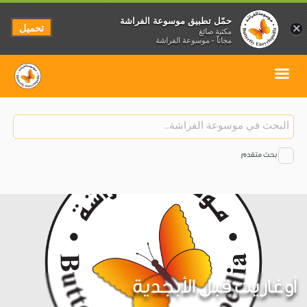
حمّل تطبيق موسوعة الفراشة
تحميل
×
مكتبة صائغ
مجاناً - موسوعة الفراشة
بحث متقدم
أوغاريت قبل الأبجدية